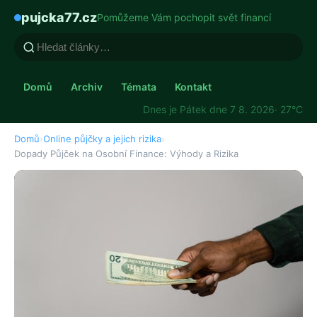
pujcka77.cz
Pomůžeme Vám pochopit svět financí
Domů
Archiv
Témata
Kontakt
Dnes je Pátek dne 7 8. 2026
· 27°C
Domů
›
Online půjčky a jejich rizika
›
Dopady Půjček na Osobní Finance: Výhody a Rizika