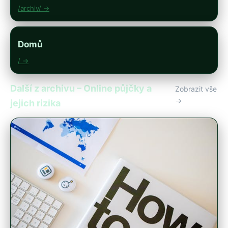
/archiv/ →
Domů
/ →
Další z archivu – Online půjčky a
Zobrazit vše
→
jejich rizika