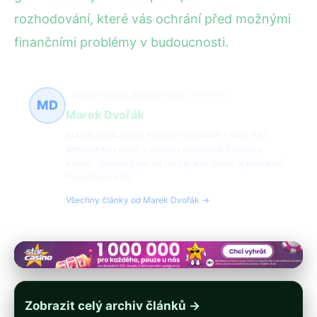
rozhodování, které vás ochrání před možnými
finančními problémy v budoucnosti.
Osobní finance, Dluhové řízení
154 článků
MD
Marek Dvořák
Marek je zkušený finanční poradce s více než
desetiletou praxí v oblasti osobních financí a
úvěrů. Specializuje se na správu dluhů a prevenci
finančních krizí.
Všechny články od Marek Dvořák →
Zobrazit celý archiv článků →