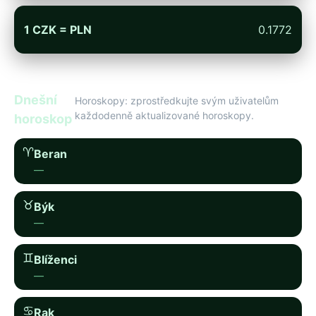
1 CZK = PLN
0.1772
Dnešní
Horoskopy: zprostředkujte svým uživatelům
každodenně aktualizované horoskopy.
horoskop
♈︎
Beran
—
♉︎
Býk
—
♊︎
Blíženci
—
♋︎
Rak