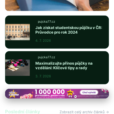
pujcka77.cz
pujcka77.cz
Kompletní Průvodce Dokumenty
Jak získat studentskou půjčku v ČR:
Průvodce pro rok 2024
pro Půjčku 2024: Co Připravit?
4. 7. 2026
5. 7. 2026
· 9 min čtení
pujcka77.cz
Maximalizujte přínos půjčky na
vzdělání: Klíčové tipy a rady
3. 7. 2026
Poslední články
Zobrazit celý archiv článků →