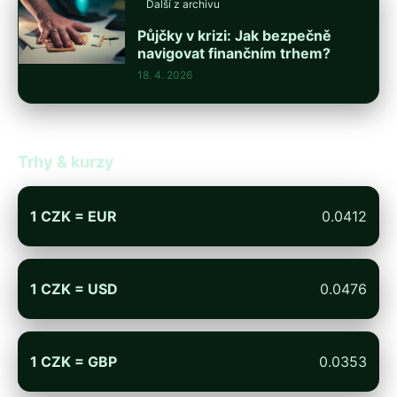
Další z archivu
Půjčky v krizi: Jak bezpečně
navigovat finančním trhem?
18. 4. 2026
Trhy & kurzy
1 CZK = EUR
0.0412
1 CZK = USD
0.0476
1 CZK = GBP
0.0353