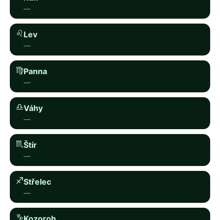
—
♌︎
Lev
—
♍︎
Panna
—
♎︎
Váhy
—
♏︎
Štír
—
♐︎
Střelec
—
♑︎
Kozoroh