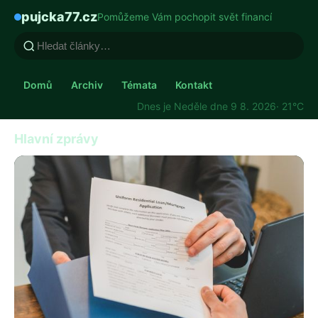
pujcka77.cz
Pomůžeme Vám pochopit svět financí
Domů
Archiv
Témata
Kontakt
Dnes je Neděle dne 9 8. 2026
· 21°C
Hlavní zprávy