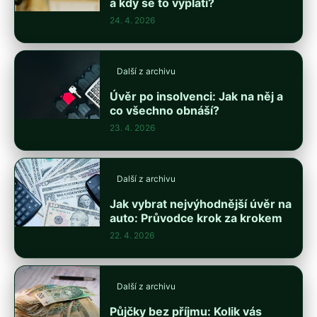
a kdy se to vyplatí?
24. 4. 2026
Další z archivu
Úvěr po insolvenci: Jak na něj a
co všechno obnáší?
23. 4. 2026
Další z archivu
Jak vybrat nejvýhodnější úvěr na
auto: Průvodce krok za krokem
22. 4. 2026
Další z archivu
Půjčky bez příjmu: Kolik vás