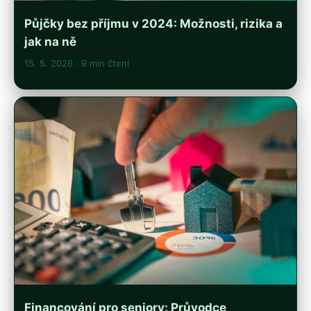
Půjčky bez příjmu v 2024: Možnosti, rizika a
jak na ně
15. 5. 2026
· 9 min čtení
Financování pro seniory: Průvodce