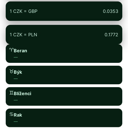
1 CZK = GBP
0.0353
1 CZK = PLN
0.1772
♈︎
Beran
—
♉︎
Býk
—
♊︎
Blíženci
—
♋︎
Rak
—