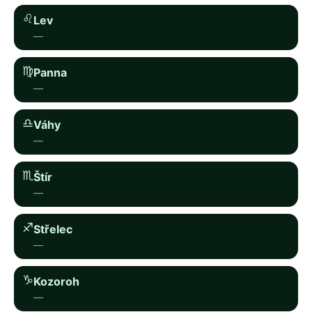
♌︎
Lev
—
♍︎
Panna
—
♎︎
Váhy
—
♏︎
Štír
—
♐︎
Střelec
—
♑︎
Kozoroh
—