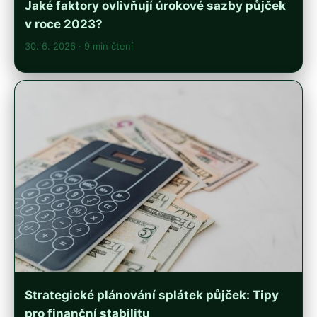
Jaké faktory ovlivňují úrokové sazby půjček
v roce 2023?
30. 6. 2026
· 9 min čtení
Strategické plánování splátek půjček: Tipy
pro finanční stabilitu