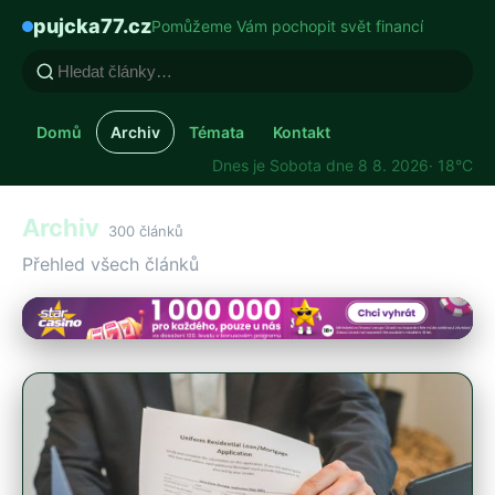
pujcka77.cz
Pomůžeme Vám pochopit svět financí
Domů
Archiv
Témata
Kontakt
Dnes je Sobota dne 8 8. 2026
· 18°C
Archiv
300 článků
Přehled všech článků