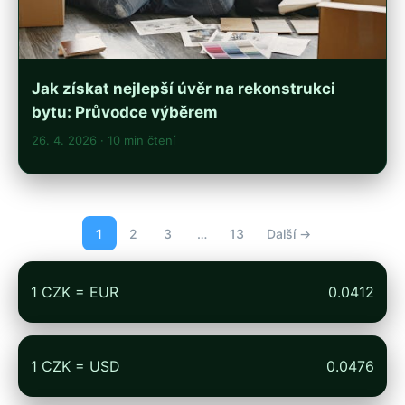
Jak získat nejlepší úvěr na rekonstrukci
bytu: Průvodce výběrem
26. 4. 2026
· 10 min čtení
1
2
3
…
13
Další →
1 CZK = EUR
0.0412
1 CZK = USD
0.0476