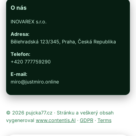
O nás
INOVAREX s.r.o.
Adresa:
Bělehradská 123/345, Praha, Česká Republika
Telefon:
+420 777759290
E-mail:
miro@justmiro.online
© 2026 pujcka77.cz · Stránku a veškerý obsah
vygeneroval
www.contentis.AI
·
GDPR
·
Terms