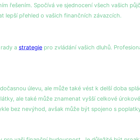
ním řešením. Spočívá ve sjednocení všech vašich půj
t lepší přehled o vašich finančních závazcích.
 rady a
strategie
pro zvládání vašich dluhů. Profesion
dočasnou úlevu, ale může také vést k delší doba spl
plátky, ale také může znamenat vyšší celkové úrokov
ykle bez nevýhod, avšak může být spojeno s poplatky
 pro vaši finanční budoucnost. Je důležité být proak