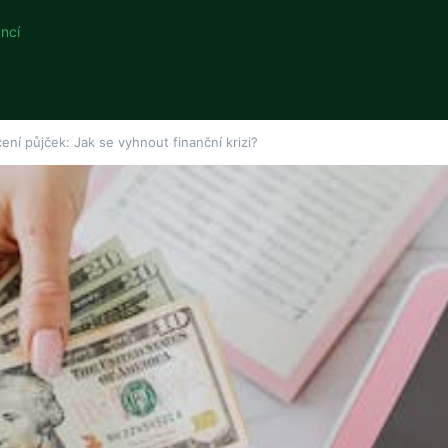
ncí
ení půjček: Jak se vyhnout finanční krizi?