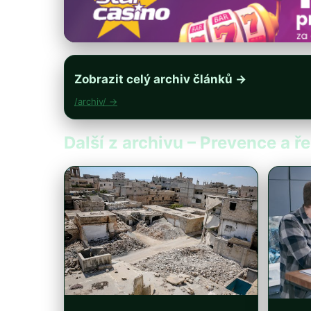
Zobrazit celý archiv článků →
/archiv/ →
Další z archivu – Prevence a ře