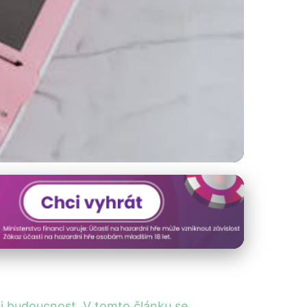
 finanční krizi?
ši budoucnost. V tomto článku se