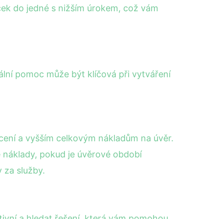
ček do jedné s nižším úrokem, což vám
ální pomoc může být klíčová při vytváření
ácení a vyšším celkovým nákladům na úvěr.
é náklady, pokud je úvěrové období
 za služby.
tivní a hledat řešení, která vám pomohou