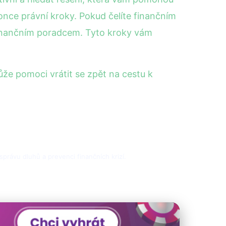
once právní kroky. Pokud čelíte finančním
 finančním poradcem. Tyto kroky vám
ůže pomoci vrátit se zpět na cestu k
správu dluhů a prevenci finančních krizí.