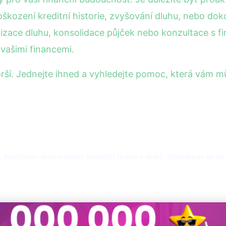
škození kreditní historie, zvyšování dluhu, nebo dok
alizace dluhu, konsolidace půjček nebo konzultace s
vašimi financemi.
orší. Jednejte ihned a vyhledejte pomoc, která vám m
desetiletou praxí v oblasti osobních financí a úvěrů. Specializuje se na 