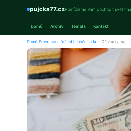
pujcka77.cz
Pomůžeme Vám pochopit svět fina
Domů
Archiv
Témata
Kontakt
Domů
›
Prevence a řešení finančních krizí
›
Důsledky neplac