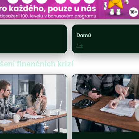
Domů
/ →
šení finančních krizí