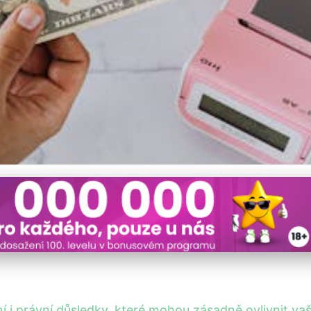
í půjček: Jak se vyhnout
í i právní důsledky, které mohou zásadně ovlivnit va