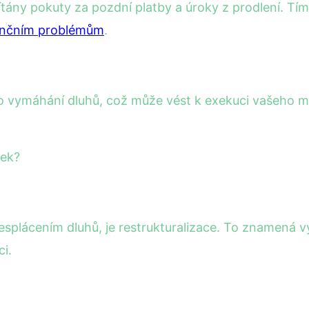
ány pokuty za pozdní platby a úroky z prodlení. Tím 
ančním problémům
.
 pro vymáhání dluhů, což může vést k exekuci vašeho 
ček?
nesplácením dluhů, je restrukturalizace. To znamená 
ci.