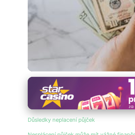
Prevence a řešení finančních krizí
Důsledky neplacen
4. 8. 2025
· 4 min čtení · Autor: Marek Dvořák
Důsledky neplacení půjček
Nesplácení půjček může mít vážné finančn