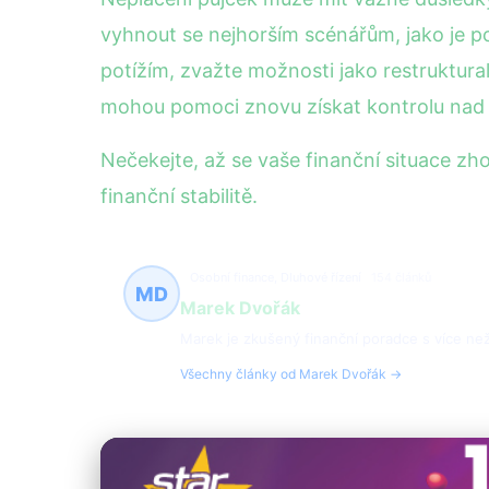
vyhnout se nejhorším scénářům, jako je po
potížím, zvažte možnosti jako restruktur
mohou pomoci znovu získat kontrolu nad 
Nečekejte, až se vaše finanční situace zh
finanční stabilitě.
Osobní finance, Dluhové řízení
154 článků
MD
Marek Dvořák
Marek je zkušený finanční poradce s více než 
Všechny články od Marek Dvořák →