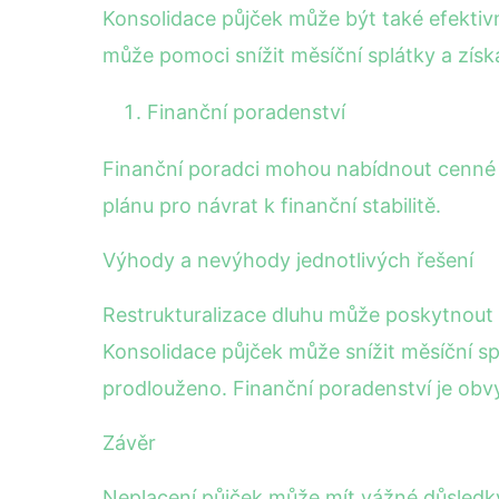
Konsolidace půjček může být také efektiv
může pomoci snížit měsíční splátky a získa
Finanční poradenství
Finanční poradci mohou nabídnout cenné
plánu pro návrat k finanční stabilitě.
Výhody a nevýhody jednotlivých řešení
Restrukturalizace dluhu může poskytnout 
Konsolidace půjček může snížit měsíční s
prodlouženo. Finanční poradenství je obv
Závěr
Neplacení půjček může mít vážné důsledky