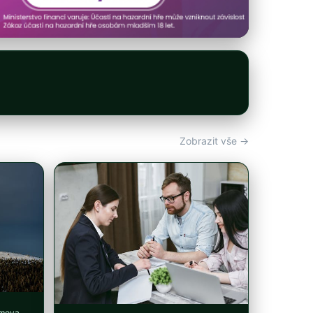
Zobrazit vše →
omova