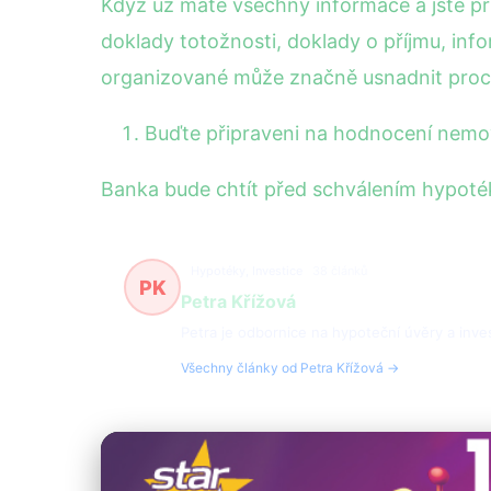
Když už máte všechny informace a jste př
doklady totožnosti, doklady o příjmu, in
organizované může značně usnadnit proc
Buďte připraveni na hodnocení nemov
Banka bude chtít před schválením hypotéky
Hypotéky, Investice
38 článků
PK
Petra Křížová
Petra je odbornice na hypoteční úvěry a inve
Všechny články od Petra Křížová →