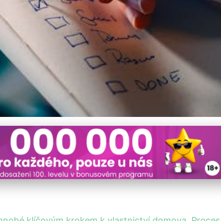
ku: Kompletní Průvodce 
mnohé klíčovým krokem k vlastnictví domova. Proces