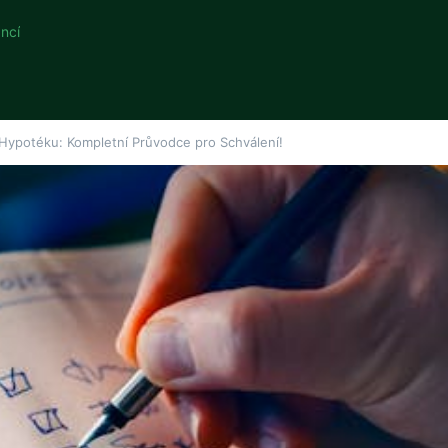
ncí
 Hypotéku: Kompletní Průvodce pro Schválení!