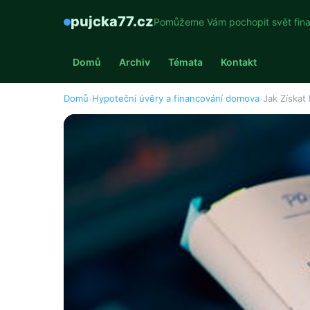
pujcka77.cz
Pomůžeme Vám pochopit svět fina
Domů
Archiv
Témata
Kontakt
Domů
›
Hypoteční úvěry a financování domova
›
Jak Získat