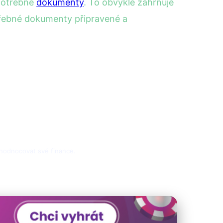
 potřebné
dokumenty
. To obvykle zahrnuje
otřebné dokumenty připravené a
zhodnocovat své finance.