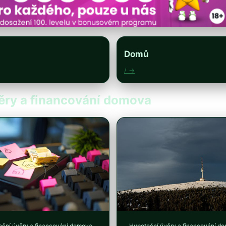
Domů
/ →
věry a financování domova
ční úvěry a financování domova
Hypoteční úvěry a financování d