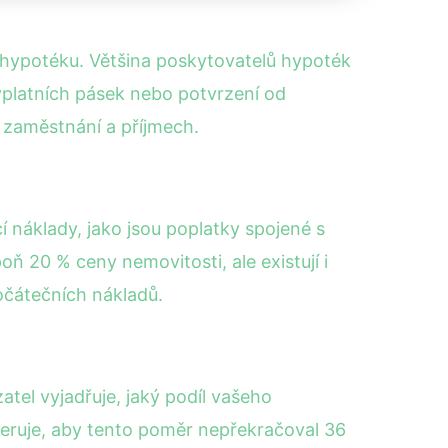
t hypotéku. Většina poskytovatelů hypoték
ýplatních pásek nebo potvrzení od
 zaměstnání a příjmech.
 náklady, jako jsou poplatky spojené s
ň 20 % ceny nemovitosti, ale existují i
počátečních nákladů.
atel vyjadřuje, jaký podíl vašeho
feruje, aby tento poměr nepřekračoval 36