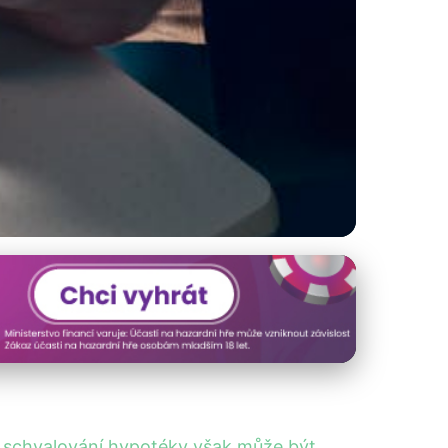
pro Schválení!
 schvalování hypotéky však může být