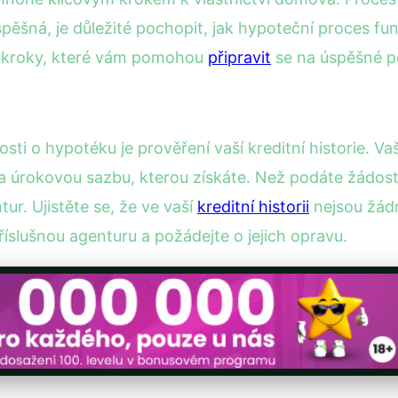
pěšná, je důležité pochopit, jak hypoteční proces fu
é kroky, které vám pomohou
připravit
se na úspěšné po
ti o hypotéku je prověření vaší kreditní historie. Vaš
 úrokovou sazbu, kterou získáte. Než podáte žádost, 
ur. Ujistěte se, že ve vaší
kreditní historii
nejsou žád
říslušnou agenturu a požádejte o jejich opravu.