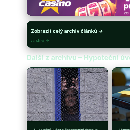
Zobrazit celý archiv článků →
/archiv/ →
Další z archivu – Hypoteční ú
Hypoteční úvěry a financování domova
Hypote