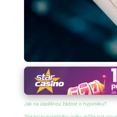
Hypoteční úvěry a financování domova
Jak Získat Hypoté
22. 2. 2026
· 4 min čtení · Autor: Petra Křížová
Jak na úspěšnou žádost o hypotéku?
Získání hypotečního úvěru může být pro 