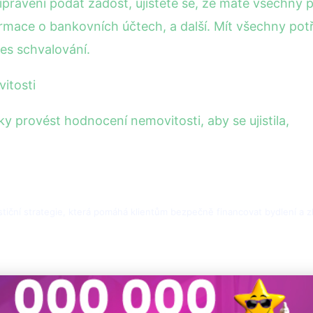
ipraveni podat žádost, ujistěte se, že máte všechny
formace o bankovních účtech, a další. Mít všechny p
es schvalování.
itosti
 provést hodnocení nemovitosti, aby se ujistila,
stiční strategie, která pomáhá klientům bezpečně financovat bydlení a 