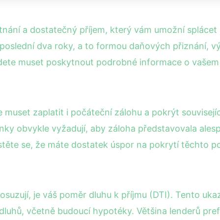
ěstnání a dostatečný příjem, který vám umožní spláce
oslední dva roky, a to formou daňových přiznání, v
budete muset poskytnout podrobné informace o vašem
uset zaplatit i počáteční zálohu a pokrýt související
ky obvykle vyžadují, aby záloha představovala alespo
istěte se, že máte dostatek úspor na pokrytí těchto 
suzují, je váš poměr dluhu k příjmu (DTI). Tento ukaz
 dluhů, včetně budoucí hypotéky. Většina lenderů pre