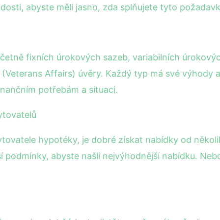
osti, abyste měli jasno, zda splňujete tyto požadavk
včetně fixních úrokových sazeb, variabilních úrokovýc
(Veterans Affairs) úvěry. Každý typ má své výhody a 
inančním potřebám a situaci.
ytovatelů
vatele hypotéky, je dobré získat nabídky od několik
lší podmínky, abyste našli nejvýhodnější nabídku. Neb