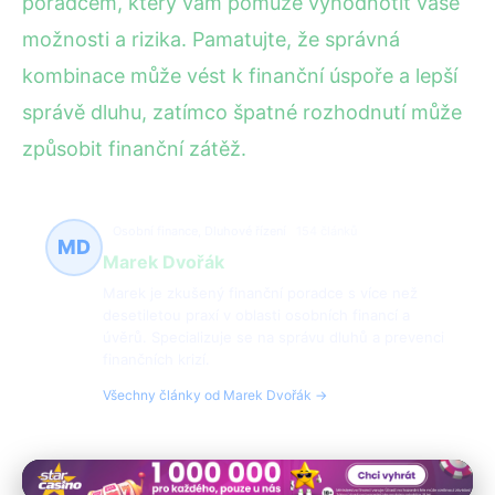
poradcem, který vám pomůže vyhodnotit vaše
možnosti a rizika. Pamatujte, že správná
kombinace může vést k finanční úspoře a lepší
správě dluhu, zatímco špatné rozhodnutí může
způsobit finanční zátěž.
Osobní finance, Dluhové řízení
154 článků
MD
Marek Dvořák
Marek je zkušený finanční poradce s více než
desetiletou praxí v oblasti osobních financí a
úvěrů. Specializuje se na správu dluhů a prevenci
finančních krizí.
Všechny články od Marek Dvořák →