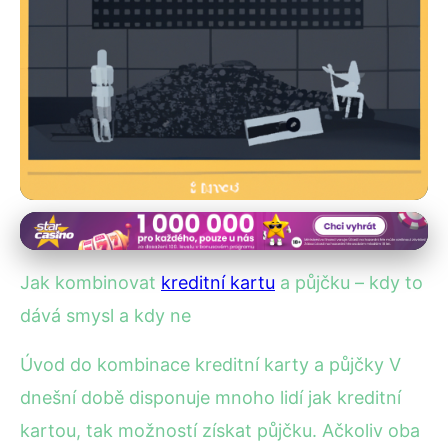
Správa osobních financí
Kombinace Kreditní Karty a
Jak kombinovat
kreditní kartu
a půjčku – kdy to
Půjčky: Kdy se to Vyplatí?
dává smysl a kdy ne
29. 5. 2025
· 4 min čtení · Autor: Marek Dvořák
Úvod do kombinace kreditní karty a půjčky V
dnešní době disponuje mnoho lidí jak kreditní
kartou, tak možností získat půjčku. Ačkoliv oba