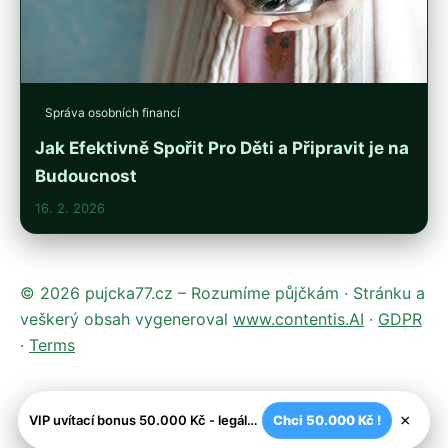
Správa osobních financí
Jak Efektivně Spořit Pro Děti a Připravit je na
Budoucnost
16. 2. 2026
© 2026 pujcka77.cz – Rozumíme půjčkám · Stránku a
veškerý obsah vygeneroval
www.contentis.AI
·
GDPR
·
Terms
×
VIP uvítací bonus 50.000 Kč - legální české kasíno
Chci 50.000 Kč !