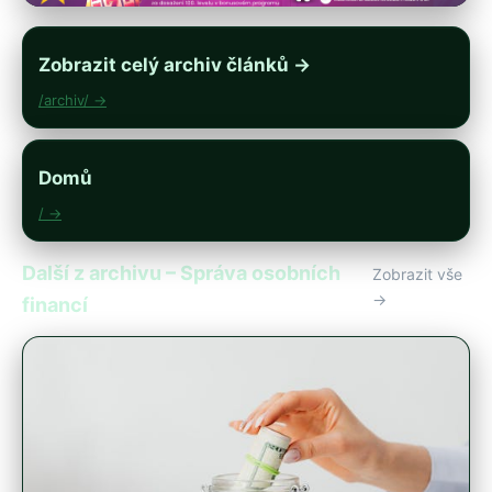
Zobrazit celý archiv článků →
/archiv/ →
Domů
/ →
Další z archivu – Správa osobních
Zobrazit vše
→
financí