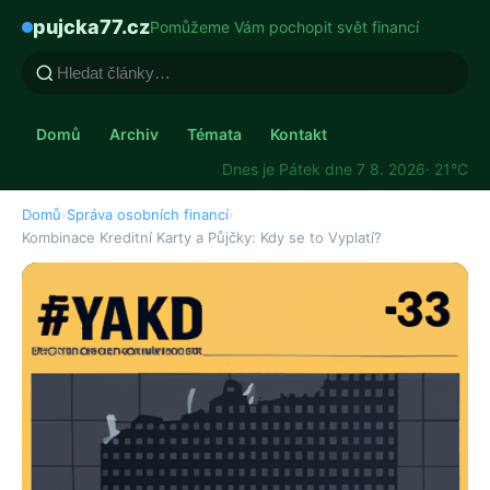
pujcka77.cz
Pomůžeme Vám pochopit svět financí
Domů
Archiv
Témata
Kontakt
Dnes je Pátek dne 7 8. 2026
· 21°C
Domů
›
Správa osobních financí
›
Kombinace Kreditní Karty a Půjčky: Kdy se to Vyplatí?