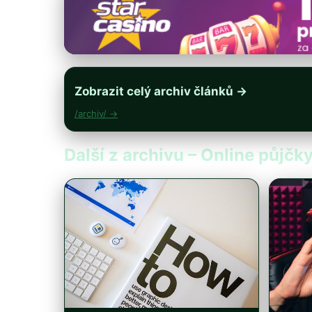
Zobrazit celý archiv článků →
/archiv/ →
Další z archivu – Online půjčky 