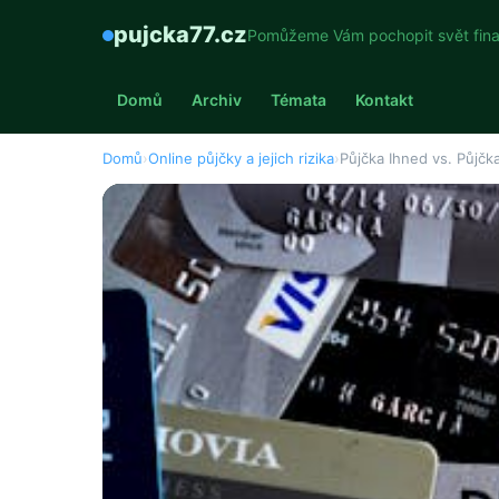
pujcka77.cz
Pomůžeme Vám pochopit svět fina
Domů
Archiv
Témata
Kontakt
Domů
›
Online půjčky a jejich rizika
›
Půjčka Ihned vs. Půjčk