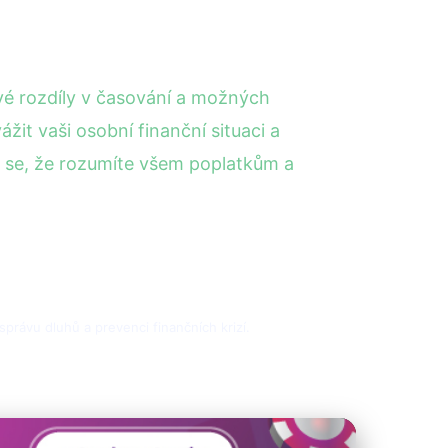
vé rozdíly v časování a možných
it vaši osobní finanční situaci a
e se, že rozumíte všem poplatkům a
správu dluhů a prevenci finančních krizí.