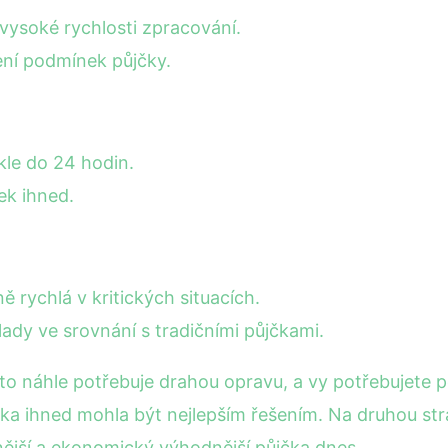
 vysoké rychlosti zpracování.
ní podmínek půjčky.
kle do 24 hodin.
ek ihned.
ě rychlá v kritických situacích.
ady ve srovnání s tradičními půjčkami.
auto náhle potřebuje drahou opravu, a vy potřebujete 
ka ihned mohla být nejlepším řešením. Na druhou str
nější a ekonomický výhodnější půjčka dnes.