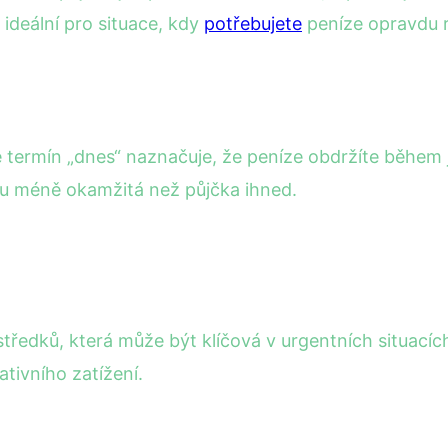
 ideální pro situace, kdy
potřebujete
peníze opravdu r
le termín „dnes“ naznačuje, že peníze obdržíte běhe
chu méně okamžitá než půjčka ihned.
ředků, která může být klíčová v urgentních situacíc
tivního zatížení.