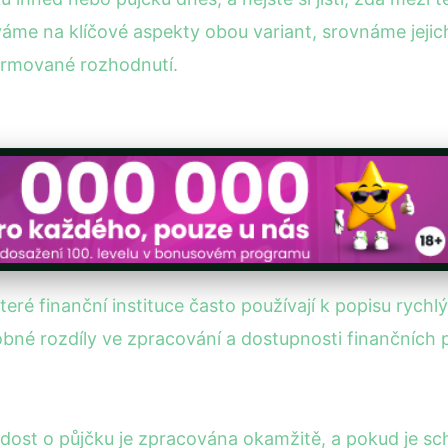
íváme na klíčové aspekty obou variant, srovnáme je
ormované rozhodnutí.
teré finanční instituce často používají k popisu rychl
né rozdíly ve zpracování a dostupnosti finančních 
dost o půjčku je zpracována okamžitě, a pokud je sc