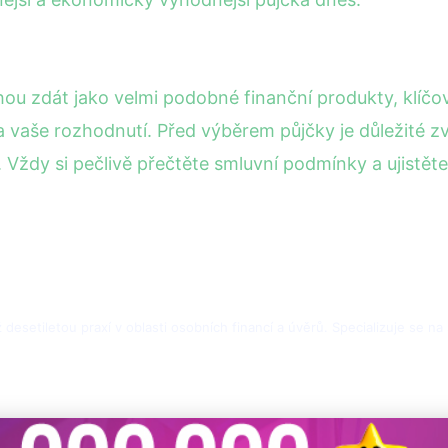
hou zdát jako velmi podobné finanční produkty, klíčo
še rozhodnutí. Před výběrem půjčky je důležité zváž
 Vždy si pečlivě přečtěte smluvní podmínky a ujistět
desetiletou praxí v oblasti osobních financí a úvěrů. Specializuje se na 