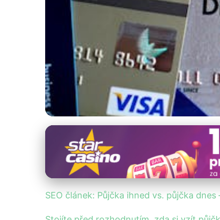
Online půjčky a jejich rizika
Půjčka Ihned vs. P
24. 6. 2025
· 4 min čtení · Autor: Marek Dvořák
SEO článek: Půjčka ihned vs. půjčka dnes –
Stojíte před rozhodnutím, zda si vzít půjč