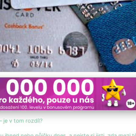
ůjčka Dnes: Rozdíly, Kte
 je v tom rozdíl?
ku ihned nebo půjčku dnes, a nejste si jisti, zda mezi