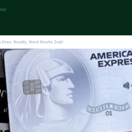
ncí
a Dnes: Rozdíly, Které Musíte Znát!