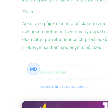
Závěr
Ačkoliv se půjčka ihned a půjčka dnes mo
nákladech mohou mít významný dopad na va
okamžitou potřebu finančních prostředků.
úrokovým sazbám spojeným s půjčkou.
Osobní finance, Dluhové řízení
154 článků
MD
Marek Dvořák
Marek je zkušený finanční poradce s více než 
Všechny články od Marek Dvořák →