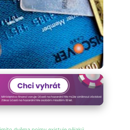
ré Musíte Znát!
 těmito dvěma pojmy existuje nějaký