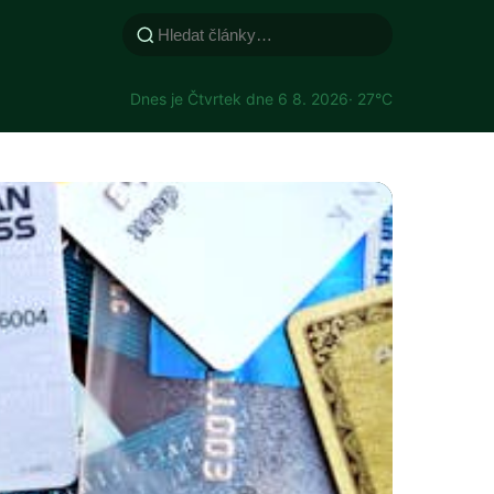
Dnes je Čtvrtek dne 6 8. 2026
· 27°C