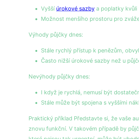
Vyšší
úrokové sazby
a poplatky kvůli
Možnost menšího prostoru pro zváže
Výhody půjčky dnes:
Stále rychlý přístup k penězům, obvy
Často nižší úrokové sazby než u půjč
Nevýhody půjčky dnes:
I když je rychlá, nemusí být dostatečn
Stále může být spojena s vyššími nákl
Praktický příklad Představte si, že vaše 
znovu funkční. V takovém případě by půjč
které nejsou tak urgentní, může být vhod