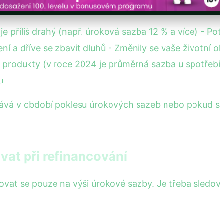
e příliš drahý (např. úroková sazba 12 % a více) - Pot
ení a dříve se zbavit dluhů - Změnily se vaše životní
 produkty (v roce 2024 je průměrná sazba u spotřebi
u
ává v období poklesu úrokových sazeb nebo pokud se
vat při refinancování
ovat se pouze na výši úrokové sazby. Je třeba sledova