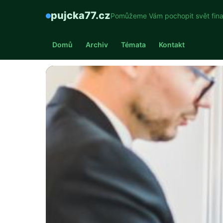
pujcka77.cz
Pomůžeme Vám pochopit svět fina
Domů
Archiv
Témata
Kontakt