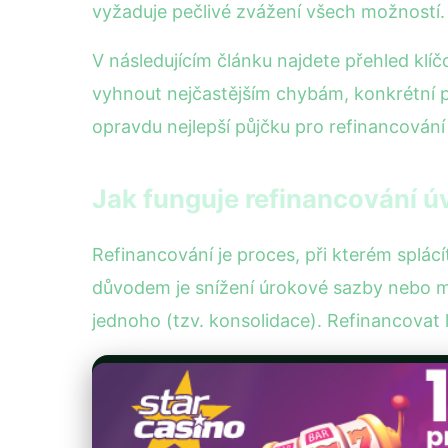
vyžaduje pečlivé zvážení všech možností.
V následujícím článku najdete přehled klíčo
vyhnout nejčastějším chybám, konkrétní 
opravdu nejlepší půjčku pro refinancování 
Jak funguje refinancování ú
Refinancování je proces, při kterém splác
důvodem je snížení úrokové sazby nebo mě
jednoho (tzv. konsolidace). Refinancovat 