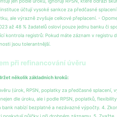
ntují jen podle úroku, ignorují RPSN, které odráží sk
stituce účtují vysoké sankce za předčasné splacení p
plátku, ale výrazně zvyšuje celkové přeplacení. - Opom
 až 48 % žadatelů osloví pouze jednu banku či spo
ící kontrola registrů: Pokud máte záznam v registru 
osti jsou tolerantnější.
em při refinancování úvěru
ržet několik základních kroků:
 úvěru (úrok, RPSN, poplatky za předčasné splacení, vý
ejen dle úroku, ale i podle RPSN, poplatků, flexibilit
 bank nabízí bezplatné a nezávazné výpočty. 4. Zkontr
i poskytují půjčky i při drobném záznamu. 5. Zvažte,