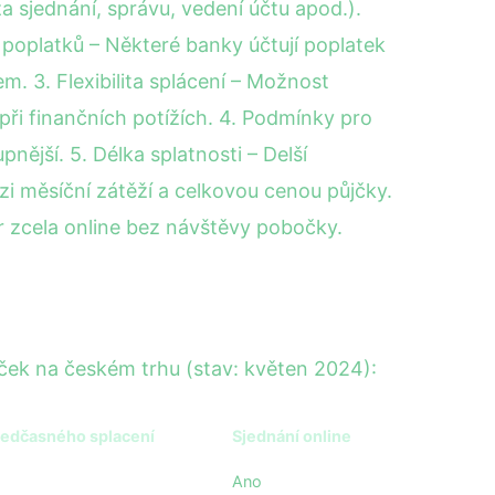
a sjednání, správu, vedení účtu apod.).
poplatků – Některé banky účtují poplatek
m. 3. Flexibilita splácení – Možnost
ři finančních potížích. 4. Podmínky pro
pnější. 5. Délka splatnosti – Delší
zi měsíční zátěží a celkovou cenou půjčky.
r zcela online bez návštěvy pobočky.
jček na českém trhu (stav: květen 2024):
edčasného splacení
Sjednání online
Ano