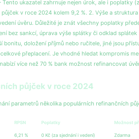
Tento ukazatel zahrnuje nejen úrok, ale i poplatky (z
půjček v roce 2024 kolem 9,2 %. 2. Výše a struktura 
 vedení úvěru. Důležité je znát všechny poplatky přede
 bez sankcí, úprava výše splátky či odklad splátek p
 bonitu, doložení příjmů nebo ručitele, jiné jsou přístu
í celkové přeplacení. Je vhodné hledat kompromis me
 nabízí více než 70 % bank možnost refinancovat úvě
ních půjček v roce 2024
ovnání parametrů několika populárních refinančních pů
RPSN
Poplatky
Možnost př
6,21 %
0 Kč (za sjednání i vedení)
Zdarma