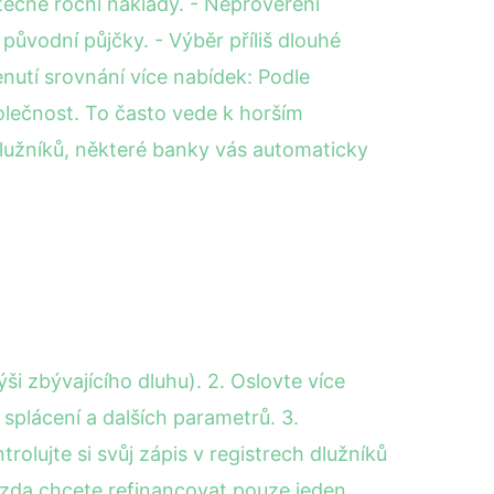
utečné roční náklady. - Neprověření
ůvodní půjčky. - Výběr příliš dlouhé
enutí srovnání více nabídek: Podle
lečnost. To často vede k horším
dlužníků, některé banky vás automaticky
ši zbývajícího dluhu). 2. Oslovte více
y splácení a dalších parametrů. 3.
olujte si svůj zápis v registrech dlužníků
 zda chcete refinancovat pouze jeden