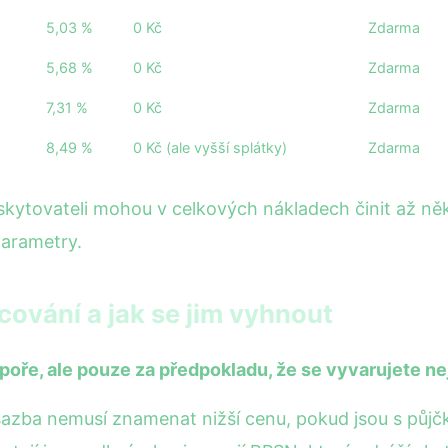
5,03 %
0 Kč
Zdarma
5,68 %
0 Kč
Zdarma
7,31 %
0 Kč
Zdarma
8,49 %
0 Kč (ale vyšší splátky)
Zdarma
skytovateli mohou v celkových nákladech činit až něko
parametry.
ncování a jak se jim vyhnout
ře, ale pouze za předpokladu, že se vyvarujete ne
sazba nemusí znamenat nižší cenu, pokud jsou s půjč