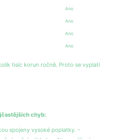
Ano
Ano
Ano
Ano
lik tisíc korun ročně. Proto se vyplatí
jčastějších chyb:
kou spojeny vysoké poplatky. -