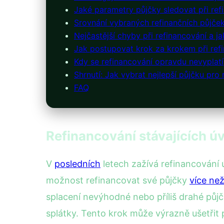
Jaké parametry půjčky sledovat při ref
Srovnání vybraných refinančních půjče
Nejčastější chyby při refinancování a j
Jak postupovat krok za krokem při ref
Kdy se refinancování opravdu nevyplatí
Shrnutí: Jak vybrat nejlepší půjčku pro
FAQ
Refinancování stávajících úv
V
posledních
letech zažívá refinancování 
možnost refinancovat své půjčky
více ne
splacení nevýhodné nebo příliš drahé půj
splátky. Tento krok může výrazně ušetřit 