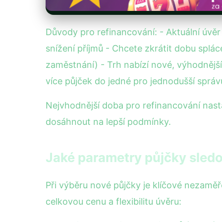
Důvody pro refinancování: - Aktuální úvěr j
snížení příjmů - Chcete zkrátit dobu splác
zaměstnání) - Trh nabízí nové, výhodnější
více půjček do jedné pro jednodušší správ
Nejvhodnější doba pro refinancování nast
dosáhnout na lepší podmínky.
Jaké parametry půjčky sledo
Při výběru nové půjčky je klíčové nezaměř
celkovou cenu a flexibilitu úvěru: