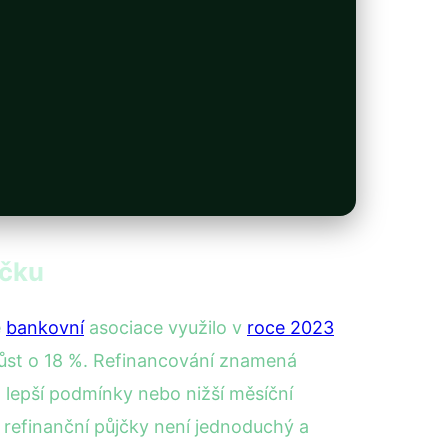
jčku
é
bankovní
asociace využilo v
roce 2023
ůst o 18 %. Refinancování znamená
, lepší podmínky nebo nižší měsíční
é refinanční půjčky není jednoduchý a