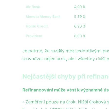
Air Bank
4,90 %
Moneta Money Bank
5,39 %
Home Credit
6,90 %
Provident
8,00 %
Je patrné, že rozdíly mezi jednotlivými po
srovnávat nejen úrok, ale i všechny další 
Nejčastější chyby při refina
Refinancování může vést k významné úspo
- Zaměření pouze na úrok: Nižší úroková 