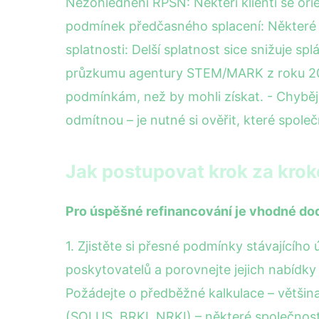
Nezohlednění RPSN: Někteří klienti se orie
podmínek předčasného splacení: Některé in
splatnosti: Delší splatnost sice snižuje s
průzkumu agentury STEM/MARK z roku 2023
podmínkám, než by mohli získat. - Chyběj
odmítnou – je nutné si ověřit, které společn
Jak postupovat krok za krok
Pro úspěšné refinancování je vhodné dod
1. Zjistěte si přesné podmínky stávajícího
poskytovatelů a porovnejte jejich nabídky n
Požádejte o předběžné kalkulace – většina
(SOLUS, BRKI, NRKI) – některé společnost