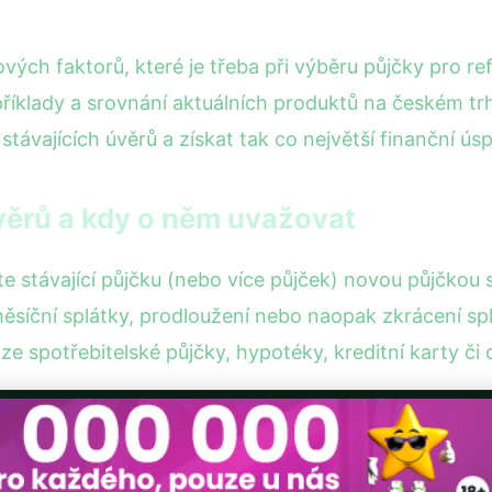
vých faktorů, které je třeba při výběru půjčky pro ref
příklady a srovnání aktuálních produktů na českém 
stávajících úvěrů a získat tak co největší finanční ús
věrů a kdy o něm uvažovat
íte stávající půjčku (nebo více půjček) novou půjčko
síční splátky, prodloužení nebo naopak zkrácení spl
lze spotřebitelské půjčky, hypotéky, kreditní karty č