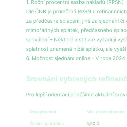
1. Roční procentní sazba nákladů (RPSN) – 
Dle ČNB je průměrná RPSN u refinančních 
za předčasné splacení, jiné za sjednání či
mimořádných splátek, předčasného splacení
schválení – Některé instituce vyžadují vyšší
splatnost znamená nižší splátku, ale vyšš
6. Možnost sjednání online – V roce 2024
Srovnání vybraných refinanč
Pro lepší orientaci přinášíme aktuální sr
Poskytovatel
Min. úroková sazba
Česká spořitelna
5,90 %