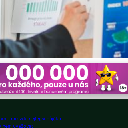
 Chytře: Nejlepší Rady p
brat opravdu nejlepší půjčku
 o něm uvažovat