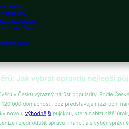
inancování
k v roce 2024
ak se jim vyhnout
inancování úvěru
 refinancování
ěrů: Jak vybrat opravdu nejlepší pů
úvěrů v Česku výrazný nárůst popularity. Podle Česk
ž
120 000 domácností, což představuje meziroční nár
čky novou,
výhodnější
půjčkou, která nabízí nižší úrok
peníze i zjednodušit správu financí, ale výběr správn