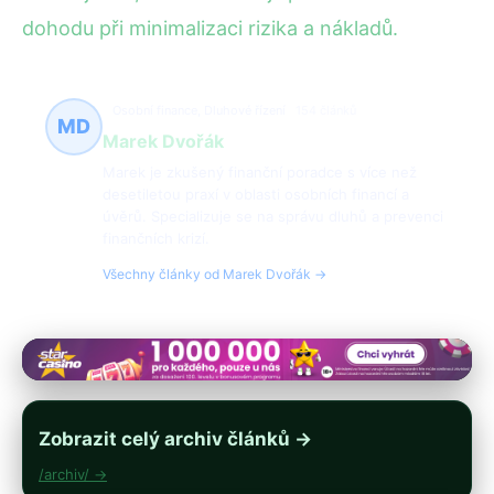
dohodu při minimalizaci rizika a nákladů.
Osobní finance, Dluhové řízení
154 článků
MD
Marek Dvořák
Marek je zkušený finanční poradce s více než
desetiletou praxí v oblasti osobních financí a
úvěrů. Specializuje se na správu dluhů a prevenci
finančních krizí.
Všechny články od Marek Dvořák →
Zobrazit celý archiv článků →
/archiv/ →