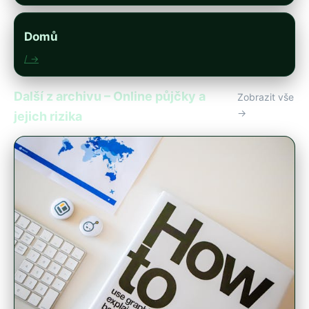
Domů
/ →
Další z archivu – Online půjčky a
Zobrazit vše
→
jejich rizika