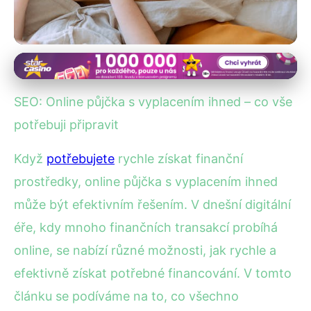
Online půjčky a jejich rizika
Rychlá Online Půjčka: Co
SEO: Online půjčka s vyplacením ihned – co vše
Připravit pro Okamžité
potřebuji připravit
Vyplacení?
Když
potřebujete
rychle získat finanční
prostředky, online půjčka s vyplacením ihned
27. 6. 2025
· 4 min čtení · Autor: Marek Dvořák
může být efektivním řešením. V dnešní digitální
éře, kdy mnoho finančních transakcí probíhá
online, se nabízí různé možnosti, jak rychle a
efektivně získat potřebné financování. V tomto
článku se podíváme na to, co všechno