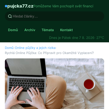
pujcka77.cz
Pomůžeme Vám pochopit svět financí
Domů
Archiv
Témata
Kontakt
Dnes je Pátek dne 7 8. 2026
· 27°C
Domů
›
Online půjčky a jejich rizika
›
Rychlá Online Půjčka: Co Připravit pro Okamžité Vyplacení?