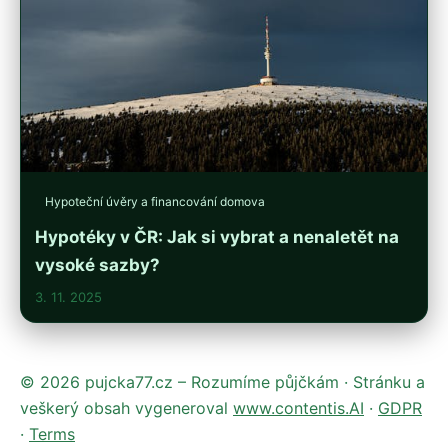
Hypoteční úvěry a financování domova
Hypotéky v ČR: Jak si vybrat a nenaletět na
vysoké sazby?
3. 11. 2025
© 2026 pujcka77.cz – Rozumíme půjčkám · Stránku a
veškerý obsah vygeneroval
www.contentis.AI
·
GDPR
·
Terms