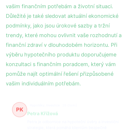
vašim finančním potřebám a životní situaci.
Důležité je také sledovat aktuální ekonomické
podmínky, jako jsou úrokové sazby a tržní
trendy, které mohou ovlivnit vaše rozhodnutí a
finanční zdraví v dlouhodobém horizontu. Při
výběru hypotečního produktu doporučujeme
konzultaci s finančním poradcem, který vám
pomůže najít optimální řešení přizpůsobené
vašim individuálním potřebám.
Hypotéky, Investice
38 článků
PK
Petra Křížová
Petra je odbornice na hypoteční úvěry a investiční
strategie, která pomáhá klientům bezpečně