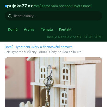
pujcka77.cz
Pomůžeme Vám pochopit svět financí
Domů
Archiv
Témata
Kontakt
Dnes je Neděle dne 9 8. 2026
· 20°C
Domů
›
Hypoteční úvěry a financování domova
›
Jak Hypoteční Půjčky Formují Ceny na Realitním Trhu