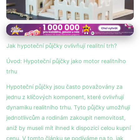
Hypoteční úvěry a financování domova
Jak Hypoteční Půjčky Formují
Jak hypoteční půjčky ovlivňují realitní trh?
Ceny na Realitním Trhu
Úvod: Hypoteční půjčky jako motor realitního
21. 8. 2025
· 4 min čtení · Autor: Petra Křížová
trhu
Hypoteční půjčky jsou často považovány za
jednu z klíčových komponent, které ovlivňují
dynamiku realitního trhu. Tyto půjčky umožňují
jednotlivcům a rodinám zakoupit nemovitost,
aniž by museli mít ihned k dispozici celou kupní
cenu. V tomto článku se podíváme na to, jak