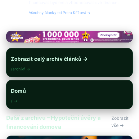
financovat bydlení a zhodnocovat své finance.
Všechny články od Petra Křížová →
Zobrazit celý archiv článků →
/archiv/ →
Domů
/ →
Další z archivu – Hypoteční úvěry a
Zobrazit
vše →
financování domova