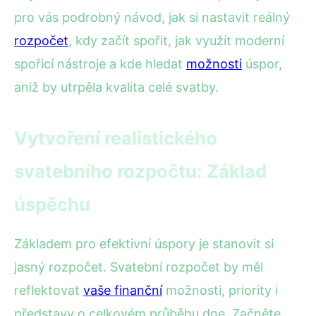
pro vás podrobný návod, jak si nastavit reálný
rozpočet
, kdy začít spořit, jak využít moderní
spořicí nástroje a kde hledat
možnosti
úspor,
aniž by utrpěla kvalita celé svatby.
Vytvoření realistického
svatebního rozpočtu: Základ
úspěchu
Základem pro efektivní úspory je stanovit si
jasný rozpočet. Svatební rozpočet by měl
reflektovat
vaše finanční
možnosti, priority i
představy o celkovém průběhu dne. Začněte