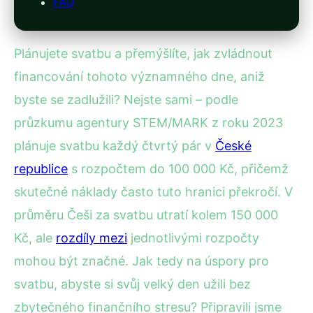
FAQ
Plánujete svatbu a přemýšlíte, jak zvládnout
financování tohoto významného dne, aniž
byste se zadlužili? Nejste sami – podle
průzkumu agentury STEM/MARK z roku 2023
plánuje svatbu každý čtvrtý pár v
České
republice
s rozpočtem do 100 000 Kč, přičemž
skutečné náklady často tuto hranici překročí. V
průměru Češi za svatbu utratí kolem 150 000
Kč, ale
rozdíly mezi
jednotlivými rozpočty
mohou být značné. Jak tedy na úspory pro
svatbu, abyste si svůj velký den užili bez
zbytečného finančního stresu? Připravili jsme