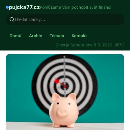
pujcka77.cz
Pomůžeme Vám pochopit svět financí
Domů
Archiv
Témata
Kontakt
Dnes je Sobota dne 8 8. 2026
· 26°C