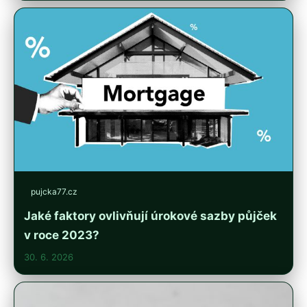
pujcka77.cz
Jaké faktory ovlivňují úrokové sazby půjček
v roce 2023?
30. 6. 2026