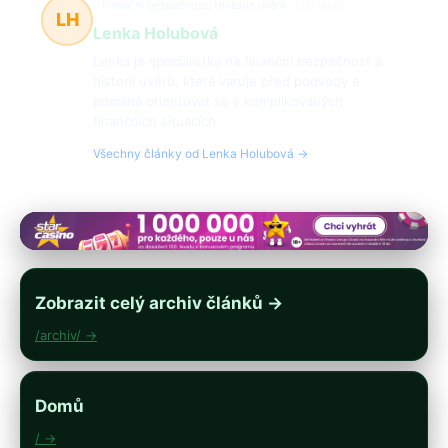
Finanční bezpečnost, Historie úvěrů
60 článků
LH
Lenka Holubová
Lenka je specialistka na finanční bezpečnost a
historii úvěrů, která varuje před podvody a
pomáhá orientovat se v komplikovaných
finančních situacích.
Všechny články od Lenka Holubová →
Zobrazit celý archiv článků →
/archiv/ →
Domů
/ →