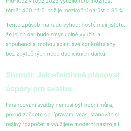
HitHit.cz v roce 2023 využilo tuto možnost
téměř 400 párů, což je meziroční nárůst o 35 %.
Tento způsob má řadu výhod: hosté mají jistotu,
že jejich dar bude smysluplně využit, a
snoubenci si mohou splnit své konkrétní sny
bez zbytečných nebo duplicitních dárků.
Shrnutí: Jak efektivně plánovat
úspory pro svatbu
Financování svatby nemusí být noční můra,
pokud začnete s přípravami včas, stanovíte si
reálný rozpočet a využijete moderní nástroje i