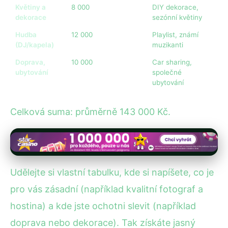
Květiny a
8 000
DIY dekorace,
dekorace
sezónní květiny
Hudba
12 000
Playlist, známí
(DJ/kapela)
muzikanti
Doprava,
10 000
Car sharing,
ubytování
společné
ubytování
Celková suma: průměrně 143 000 Kč.
Udělejte si vlastní tabulku, kde si napíšete, co je
pro vás zásadní (například kvalitní fotograf a
hostina) a kde jste ochotni slevit (například
doprava nebo dekorace). Tak získáte jasný