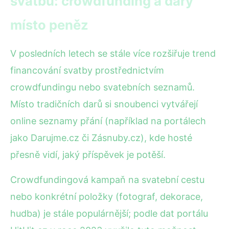
svatbu: crowdfunding a dary
místo peněz
V posledních letech se stále více rozšiřuje trend
financování svatby prostřednictvím
crowdfundingu nebo svatebních seznamů.
Místo tradičních darů si snoubenci vytvářejí
online seznamy přání (například na portálech
jako Darujme.cz či Zásnuby.cz), kde hosté
přesně vidí, jaký příspěvek je potěší.
Crowdfundingová kampaň na svatební cestu
nebo konkrétní položky (fotograf, dekorace,
hudba) je stále populárnější; podle dat portálu