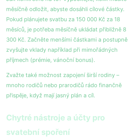
měsíčně odložit, abyste dosáhli cílové částky.
Pokud plánujete svatbu za 150 000 Kč za 18
měsíců, je potřeba měsíčně ukládat přibližně 8
300 Kč. Začněte menšími částkami a postupně
zvyšujte vklady například při mimořádných
příjmech (prémie, vánoční bonus).
Zvažte také možnost zapojení širší rodiny –
mnoho rodičů nebo prarodičů rádo finančně
přispěje, když mají jasný plán a cíl.
Chytré nástroje a účty pro
svatební spoření