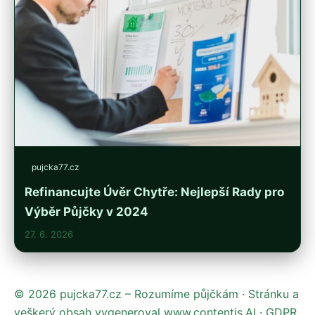
pujcka77.cz
Refinancujte Úvěr Chytře: Nejlepší Rady pro
Výběr Půjčky v 2024
27. 6. 2026
© 2026 pujcka77.cz – Rozumíme půjčkám · Stránku a
veškerý obsah vygeneroval
www.contentis.AI
·
GDPR