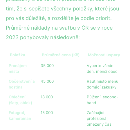
tím, že si sepíšete všechny položky, které jsou
pro vás důležité, a rozdělíte je podle priorit.
Průměrné náklady na svatbu v ČR se v roce
2023 pohybovaly následovně:
Položka
Průměrná cena (Kč)
Možnosti úspory
Pronájem
35 000
Vyberte všední
místa
den, menší obec
Občerstvení a
45 000
Raut místo menu,
hostina
domácí zákusky
Oblečení
18 000
Půjčení, second-
(šaty, oblek)
hand
Fotograf,
15 000
Začínající
kameraman
profesionál,
omezený čas