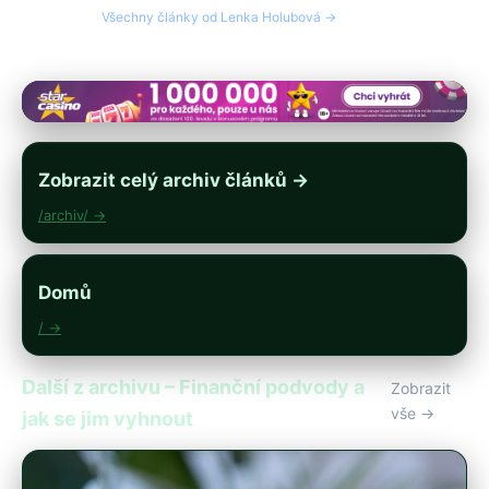
Všechny články od Lenka Holubová →
Zobrazit celý archiv článků →
/archiv/ →
Domů
/ →
Další z archivu – Finanční podvody a
Zobrazit
vše →
jak se jim vyhnout