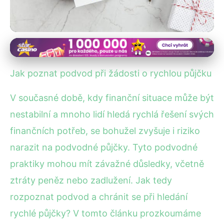
Finanční podvody a jak se jim vyhnout
Jak Rozpoznat Podvodné
Jak poznat podvod při žádosti o rychlou půjčku
Půjčky: Opatrnosti Nikdy Není
V současné době, kdy finanční situace může být
Dost!
nestabilní a mnoho lidí hledá rychlá řešení svých
finančních potřeb, se bohužel zvyšuje i riziko
4. 7. 2025
· 4 min čtení · Autor: Lenka Holubová
narazit na podvodné půjčky. Tyto podvodné
praktiky mohou mít závažné důsledky, včetně
ztráty peněz nebo zadlužení. Jak tedy
rozpoznat podvod a chránit se při hledání
rychlé půjčky? V tomto článku prozkoumáme