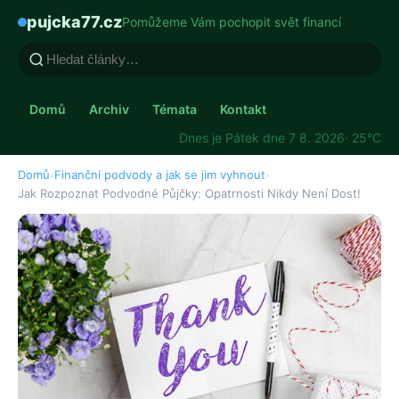
pujcka77.cz
Pomůžeme Vám pochopit svět financí
Domů
Archiv
Témata
Kontakt
Dnes je Pátek dne 7 8. 2026
· 25°C
Domů
›
Finanční podvody a jak se jim vyhnout
›
Jak Rozpoznat Podvodné Půjčky: Opatrnosti Nikdy Není Dost!