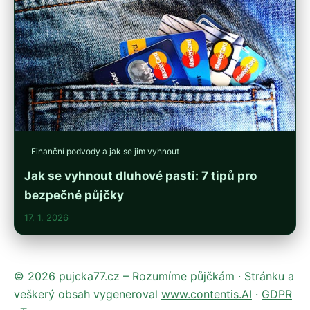
Finanční podvody a jak se jim vyhnout
Jak se vyhnout dluhové pasti: 7 tipů pro
bezpečné půjčky
17. 1. 2026
© 2026 pujcka77.cz – Rozumíme půjčkám · Stránku a
veškerý obsah vygeneroval
www.contentis.AI
·
GDPR