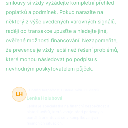
smlouvy si vždy vyžádejte kompletní přehled
poplatků a podmínek. Pokud narazíte na
některý z výše uvedených varovných signálů,
raději od transakce upusťte a hledejte jiné,
ověřené možnosti financování. Nezapomeňte,
že prevence je vždy lepší než řešení problémů,
které mohou následovat po podpisu s
nevhodným poskytovatelem půjček.
Finanční bezpečnost, Historie úvěrů
60 článků
LH
Lenka Holubová
Lenka je specialistka na finanční bezpečnost a
historii úvěrů, která varuje před podvody a
pomáhá orientovat se v komplikovaných
finančních situacích.