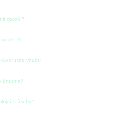
aně zpozdí?
k na účet?
– Co Musíte Vědět!
ky Zdarma?
hlejší způsoby?