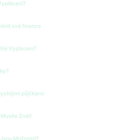
 Vyplácení?
ánit své finance
žité Vyplacení?
nky?
rychlými půjčkami
 Musíte Znát!
 Jsou Možnosti?