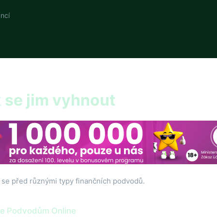
ncí
 se jim vyhnout
t se před různými typy finančních podvodů.
 se Podvodům Online