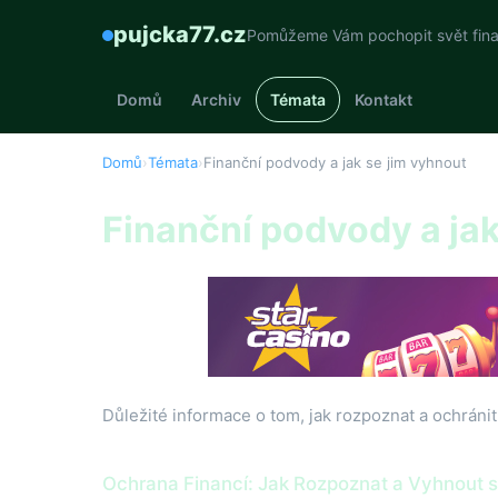
pujcka77.cz
Pomůžeme Vám pochopit svět fina
Domů
Archiv
Témata
Kontakt
Domů
›
Témata
›
Finanční podvody a jak se jim vyhnout
Finanční podvody a jak
Důležité informace o tom, jak rozpoznat a ochráni
Ochrana Financí: Jak Rozpoznat a Vyhnout