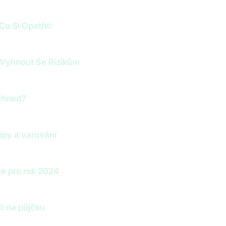
Co Si Opatřit!
 Vyhnout Se Rizikům
 Ihned?
tipy a varování
ce pro rok 2024
it na půjčku