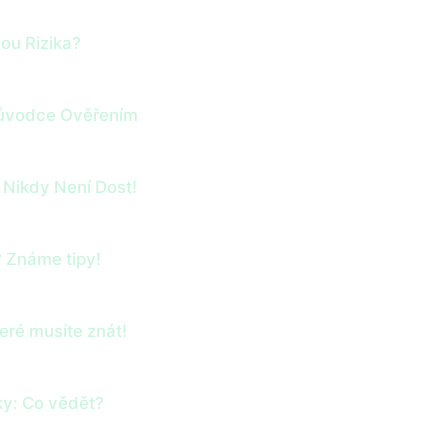
ou Rizika?
růvodce Ověřením
 Nikdy Není Dost!
 Známe tipy!
teré musíte znát!
ky: Co vědět?