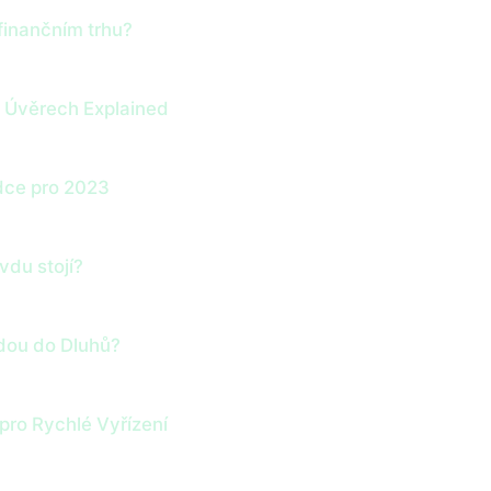
finančním trhu?
h Úvěrech Explained
dce pro 2023
vdu stojí?
dou do Dluhů?
 pro Rychlé Vyřízení