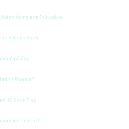
jčkám: Kompletní Průvodce
ům: Klíčové Rady
zpečné půjčky
hránit finance?
m: Klíčové Tipy
inančním Pastem?