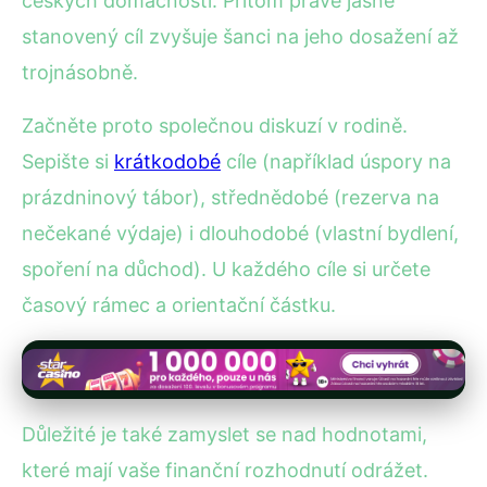
českých domácností. Přitom právě jasně
stanovený cíl zvyšuje šanci na jeho dosažení až
trojnásobně.
Začněte proto společnou diskuzí v rodině.
Sepište si
krátkodobé
cíle (například úspory na
prázdninový tábor), střednědobé (rezerva na
nečekané výdaje) i dlouhodobé (vlastní bydlení,
spoření na důchod). U každého cíle si určete
časový rámec a orientační částku.
Důležité je také zamyslet se nad hodnotami,
které mají vaše finanční rozhodnutí odrážet.