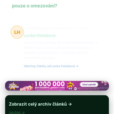
pouze o omezování?
Finanční bezpečnost, Historie úvěrů
60 článků
LH
Lenka Holubová
Lenka je specialistka na finanční bezpečnost a
historii úvěrů, která varuje před podvody a
pomáhá orientovat se v komplikovaných
finančních situacích.
Všechny články od Lenka Holubová →
Zobrazit celý archiv článků →
/archiv/ →