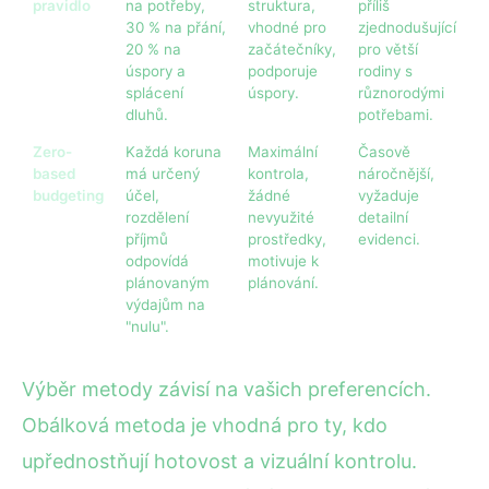
pravidlo
na potřeby,
struktura,
příliš
30 % na přání,
vhodné pro
zjednodušující
20 % na
začátečníky,
pro větší
úspory a
podporuje
rodiny s
splácení
úspory.
různorodými
dluhů.
potřebami.
Zero-
Každá koruna
Maximální
Časově
based
má určený
kontrola,
náročnější,
budgeting
účel,
žádné
vyžaduje
rozdělení
nevyužité
detailní
příjmů
prostředky,
evidenci.
odpovídá
motivuje k
plánovaným
plánování.
výdajům na
"nulu".
Výběr metody závisí na vašich preferencích.
Obálková metoda je vhodná pro ty, kdo
upřednostňují hotovost a vizuální kontrolu.