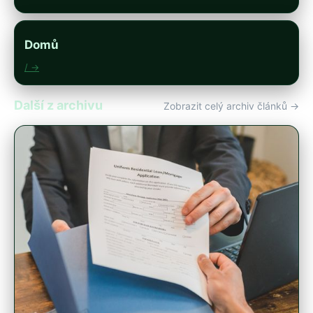
Domů
/ →
Další z archivu
Zobrazit celý archiv článků →