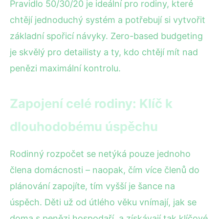
Pravidlo 50/30/20 je ideální pro rodiny, které
chtějí jednoduchý systém a potřebují si vytvořit
základní spořicí návyky. Zero-based budgeting
je skvělý pro detailisty a ty, kdo chtějí mít nad
penězi maximální kontrolu.
Zapojení celé rodiny: Klíč k
dlouhodobému úspěchu
Rodinný rozpočet se netýká pouze jednoho
člena domácnosti – naopak, čím více členů do
plánování zapojíte, tím vyšší je šance na
úspěch. Děti už od útlého věku vnímají, jak se
doma s penězi hospodaří, a získávají tak klíčové