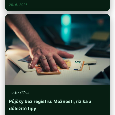
29. 6. 2026
pujcka77.cz
Půjčky bez registru: Možnosti, rizika a
důležité tipy