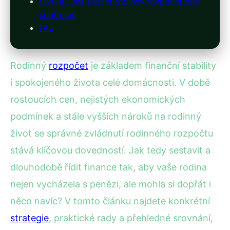
Shrnutí: Jak udržet rodinný rozpočet pod
kontrolou
FAQ
Rodinný
rozpočet
je základem finanční stability
i spokojeného života celé domácnosti. V době
rostoucích cen, nejistých ekonomických
podmínek a stále vyšších nároků na rodinný
život se správné zvládnutí rodinného rozpočtu
stává klíčovou dovedností. Jak tedy sestavit a
dlouhodobě řídit finance tak, aby vaše rodina
nejen vycházela s penězi, ale mohla si dopřát i
něco navíc? V tomto článku najdete konkrétní
strategie
, praktické rady a přehledné srovnání,