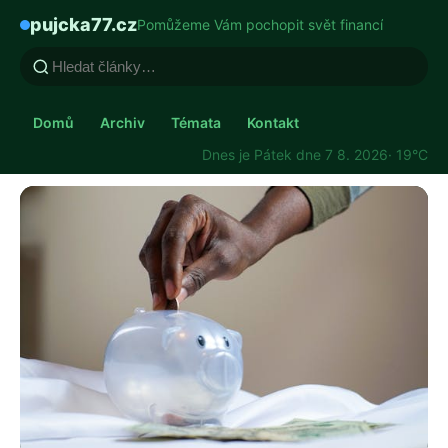
pujcka77.cz
Pomůžeme Vám pochopit svět financí
Domů
Archiv
Témata
Kontakt
Dnes je Pátek dne 7 8. 2026
· 19°C