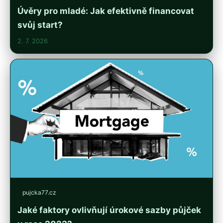
Úvěry pro mladé: Jak efektivně financovat
svůj start?
2. 7. 2026
pujcka77.cz
Jaké faktory ovlivňují úrokové sazby půjček