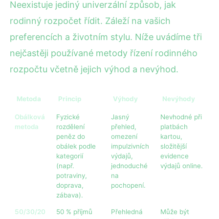
Neexistuje jediný univerzální způsob, jak
rodinný rozpočet řídit. Záleží na vašich
preferencích a životním stylu. Níže uvádíme tři
nejčastěji používané metody řízení rodinného
rozpočtu včetně jejich výhod a nevýhod.
Metoda
Princip
Výhody
Nevýhody
Obálková
Fyzické
Jasný
Nevhodné při
metoda
rozdělení
přehled,
platbách
peněz do
omezení
kartou,
obálek podle
impulzivních
složitější
kategorií
výdajů,
evidence
(např.
jednoduché
výdajů online.
potraviny,
na
doprava,
pochopení.
zábava).
50/30/20
50 % příjmů
Přehledná
Může být