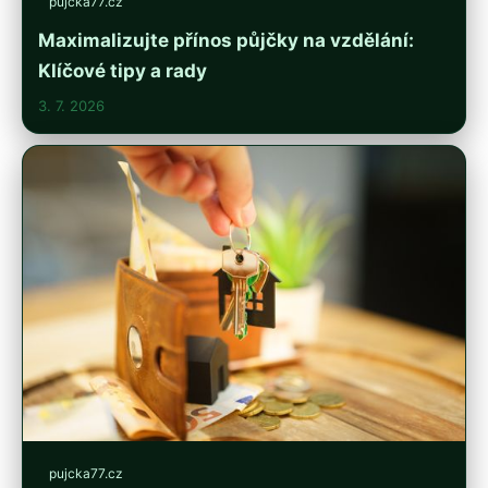
pujcka77.cz
Maximalizujte přínos půjčky na vzdělání:
Klíčové tipy a rady
3. 7. 2026
pujcka77.cz