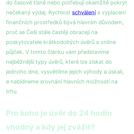
do časové tísně nebo potřebují okamžitě pokrýt
nečekaný výdaj. Rychlost
schválení
a vyplacení
finančních prostředků bývá hlavním důvodem,
proč se Češi stále častěji obracejí na
poskytovatele krátkodobých úvěrů a online
půjček. V tomto článku vám představíme
nejběžnější typy úvěrů, které lze získat do
jednoho dne, vysvětlíme jejich výhody a úskalí,
a nabídneme srovnání hlavních možností na
trhu.
Pro koho je úvěr do 24 hodin
vhodný a kdy jej zvážit?