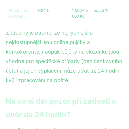
Půjčka na
1–24 h
1 000–15
od 25 %
složenku
000 Kč
Z tabulky je patrné, že nejrychlejší a
nejdostupnější jsou online půjčky a
kontokorenty, naopak půjčky na složenku jsou
vhodné pro specifické případy (bez bankovního
účtu) a jejich vyplacení může trvat až 24 hodin
kvůli zpracování na poště.
Na co si dát pozor při žádosti o
úvěr do 24 hodin?