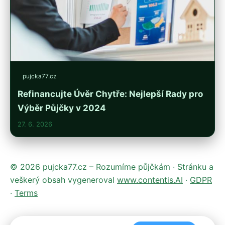
pujcka77.cz
Refinancujte Úvěr Chytře: Nejlepší Rady pro
Výběr Půjčky v 2024
27. 6. 2026
© 2026 pujcka77.cz – Rozumíme půjčkám · Stránku a
veškerý obsah vygeneroval
www.contentis.AI
·
GDPR
·
Terms