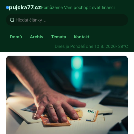
pujcka77.cz
Pomůžeme Vám pochopit svět financí
Domů
Archiv
Témata
Kontakt
Dnes je Pondělí dne 10 8. 2026
· 29°C