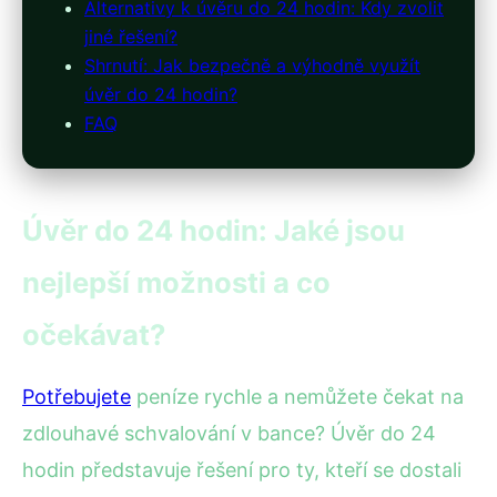
Alternativy k úvěru do 24 hodin: Kdy zvolit
jiné řešení?
Shrnutí: Jak bezpečně a výhodně využít
úvěr do 24 hodin?
FAQ
Úvěr do 24 hodin: Jaké jsou
nejlepší možnosti a co
očekávat?
Potřebujete
peníze rychle a nemůžete čekat na
zdlouhavé schvalování v bance? Úvěr do 24
hodin představuje řešení pro ty, kteří se dostali