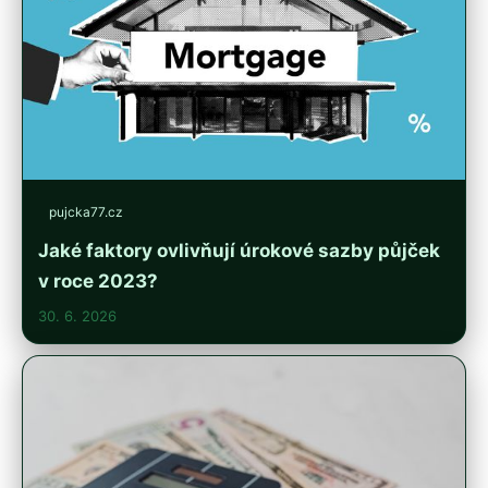
pujcka77.cz
Jaké faktory ovlivňují úrokové sazby půjček
v roce 2023?
30. 6. 2026