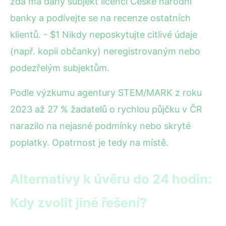
zda má daný subjekt licenci České národní
banky a podívejte se na recenze ostatních
klientů. - $1 Nikdy neposkytujte citlivé údaje
(např. kopii občanky) neregistrovaným nebo
podezřelým subjektům.
Podle výzkumu agentury STEM/MARK z roku
2023 až 27 % žadatelů o rychlou půjčku v ČR
narazilo na nejasné podmínky nebo skryté
poplatky. Opatrnost je tedy na místě.
Alternativy k úvěru do 24 hodin:
Kdy zvolit jiné řešení?