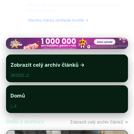
úvěrů. Specializuje se na správu dluhů a prevenci
finančních krizí.
Všechny články od Marek Dvořák →
Zobrazit celý archiv článků →
/archiv/ →
Domů
/ →
Další z archivu
Zobrazit celý archiv článků →