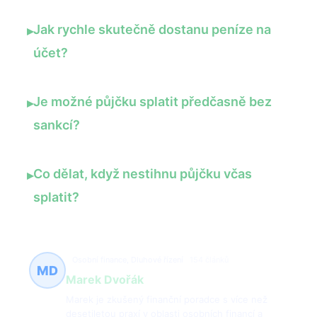
Jak rychle skutečně dostanu peníze na
▸
účet?
Je možné půjčku splatit předčasně bez
▸
sankcí?
Co dělat, když nestihnu půjčku včas
▸
splatit?
Osobní finance, Dluhové řízení
154 článků
MD
Marek Dvořák
Marek je zkušený finanční poradce s více než
desetiletou praxí v oblasti osobních financí a