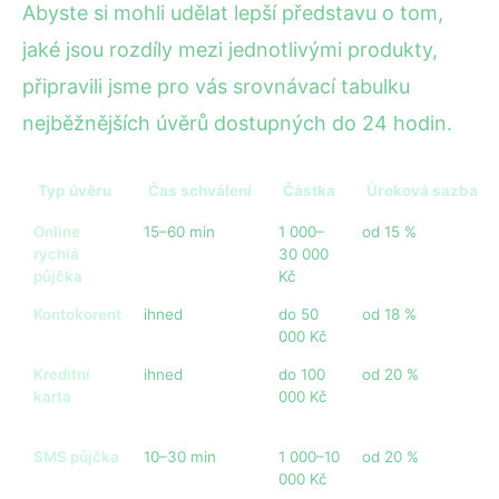
Abyste si mohli udělat lepší představu o tom,
jaké jsou rozdíly mezi jednotlivými produkty,
připravili jsme pro vás srovnávací tabulku
nejběžnějších úvěrů dostupných do 24 hodin.
Typ úvěru
Čas schválení
Částka
Úroková sazba (p.
Online
15–60 min
1 000–
od 15 %
rychlá
30 000
půjčka
Kč
Kontokorent
ihned
do 50
od 18 %
000 Kč
Kreditní
ihned
do 100
od 20 %
karta
000 Kč
SMS půjčka
10–30 min
1 000–10
od 20 %
000 Kč