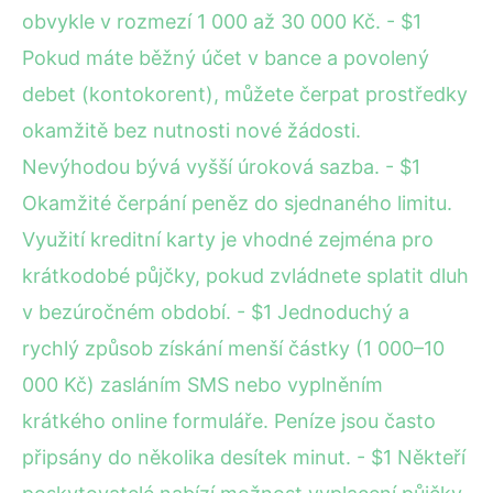
obvykle v rozmezí 1 000 až 30 000 Kč. - $1
Pokud máte běžný účet v bance a povolený
debet (kontokorent), můžete čerpat prostředky
okamžitě bez nutnosti nové žádosti.
Nevýhodou bývá vyšší úroková sazba. - $1
Okamžité čerpání peněz do sjednaného limitu.
Využití kreditní karty je vhodné zejména pro
krátkodobé půjčky, pokud zvládnete splatit dluh
v bezúročném období. - $1 Jednoduchý a
rychlý způsob získání menší částky (1 000–10
000 Kč) zasláním SMS nebo vyplněním
krátkého online formuláře. Peníze jsou často
připsány do několika desítek minut. - $1 Někteří