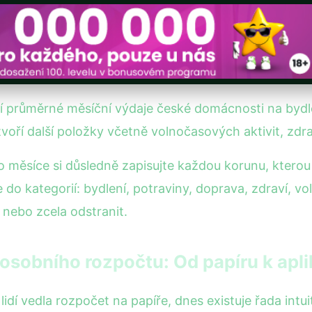
ní průměrné měsíční výdaje české domácnosti na bydle
oří další položky včetně volnočasových aktivit, zdra
 měsíce si důsledně zapisujte každou korunu, kterou u
 do kategorií: bydlení, potraviny, doprava, zdraví, vo
 nebo zcela odstranit.
 osobního rozpočtu: Od papíru k apl
 lidí vedla rozpočet na papíře, dnes existuje řada intui