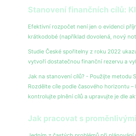
Stanovení finančních cílů: K
Efektivní rozpočet není jen o evidenci příj
krátkodobé (například dovolená, nový not
Studie České spořitelny z roku 2022 ukazuje
vytvoří dostatečnou finanční rezervu a v
Jak na stanovení cílů? - Použijte metodu 
Rozdělte cíle podle časového horizontu – k
kontrolujte plnění cílů a upravujte je dle ak
Jak pracovat s proměnlivými 
Jedním z častých problémů při plánování 