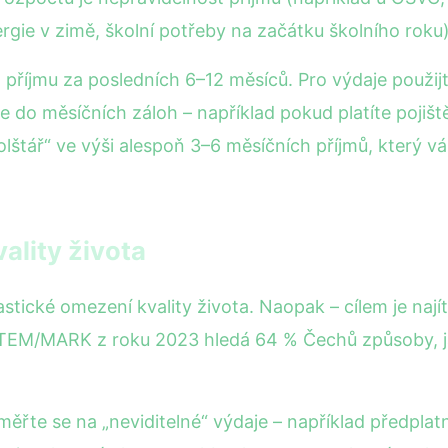
rgie v zimě, školní potřeby na začátku školního roku)
příjmu za posledních 6–12 měsíců. Pro výdaje použijte
lte do měsíčních záloh – například pokud platíte pojiš
olštář“ ve výši alespoň 3–6 měsíčních příjmů, který 
ality života
stické omezení kvality života. Naopak – cílem je naj
TEM/MARK z roku 2023 hledá 64 % Čechů způsoby, jak
aměřte se na „neviditelné“ výdaje – například předpla