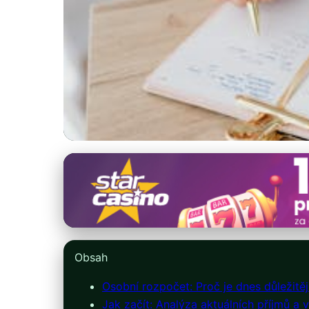
pujcka77.cz
Osobní rozpočet: 
14. 3. 2026
· 9 min čtení · Autor: Lenka Holubová
Obsah
Osobní rozpočet: Proč je dnes důležitěj
Jak začít: Analýza aktuálních příjmů a 