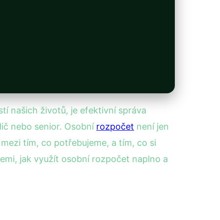
tí našich životů, je efektivní správa
dič nebo senior. Osobní
rozpočet
není jen
mezi tím, co potřebujeme, a tím, co si
emi, jak využít osobní rozpočet naplno a