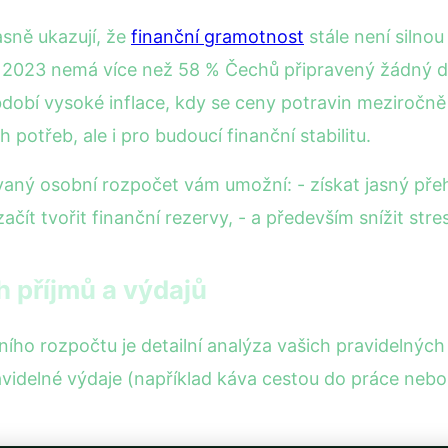
asně ukazují, že
finanční gramotnost
stále není silnou
 2023 nemá více než 58 % Čechů připravený žádný d
dobí vysoké inflace, kdy se ceny potravin meziročně 
 potřeb, ale i pro budoucí finanční stabilitu.
aný osobní rozpočet vám umožní: - získat jasný přehl
- začít tvořit finanční rezervy, - a především snížit str
h příjmů a výdajů
ího rozpočtu je detailní analýza vašich pravidelných
videlné výdaje (například káva cestou do práce nebo