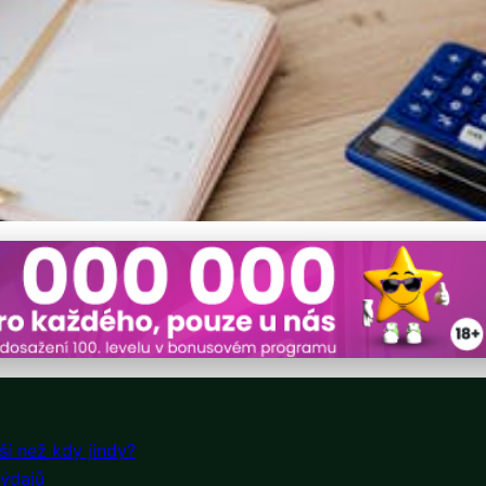
Jak zvládnout finance v 
ší než kdy jindy?
výdajů