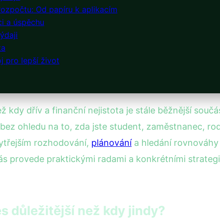
rozpočtu: Od papíru k aplikacím
ci a úspěchu
ýdaji
ta
j pro lepší život
 kdy dřív a finanční nejistota je stále běžnější součás
bez ohledu na to, zda jste student, zaměstnanec, ro
hytřejším rozhodování,
plánování
a hledání rovnováhy 
s provede praktickými radami a konkrétními strategi
s důležitější než kdy jindy?