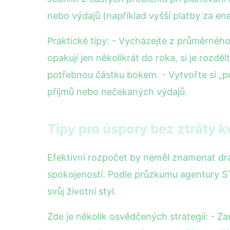
nebo výdajů (například vyšší platby za ene
Praktické tipy: - Vycházejte z průměrného 
opakují jen několikrát do roka, si je rozdě
potřebnou částku bokem. - Vytvořte si „p
příjmů nebo nečekaných výdajů.
Tipy pro úspory bez ztráty kv
Efektivní rozpočet by neměl znamenat dra
spokojeností. Podle průzkumu agentury S
svůj životní styl.
Zde je několik osvědčených strategií: - Z