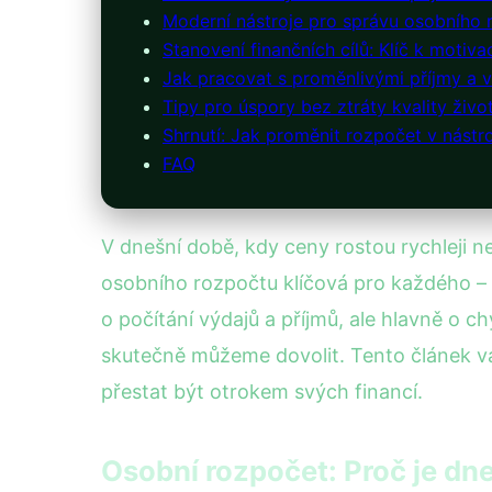
Moderní nástroje pro správu osobního 
Stanovení finančních cílů: Klíč k motiva
Jak pracovat s proměnlivými příjmy a v
Tipy pro úspory bez ztráty kvality živo
Shrnutí: Jak proměnit rozpočet v nástro
FAQ
V dnešní době, kdy ceny rostou rychleji než
osobního rozpočtu klíčová pro každého – 
o počítání výdajů a příjmů, ale hlavně o c
skutečně můžeme dovolit. Tento článek vá
přestat být otrokem svých financí.
Osobní rozpočet: Proč je dne