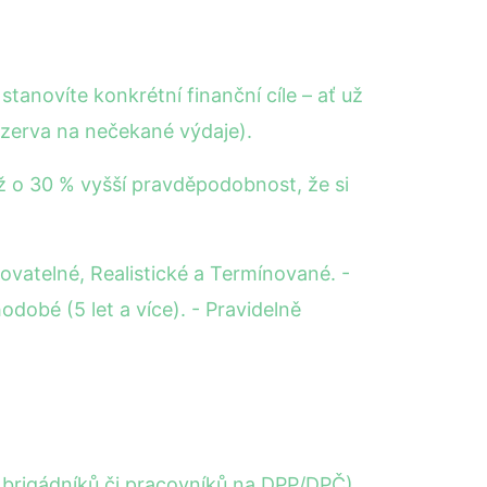
 stanovíte konkrétní finanční cíle – ať už
ezerva na nečekané výdaje).
í až o 30 % vyšší pravděpodobnost, že si
ovatelné, Realistické a Termínované. -
dobé (5 let a více). - Pravidelně
, brigádníků či pracovníků na DPP/DPČ)