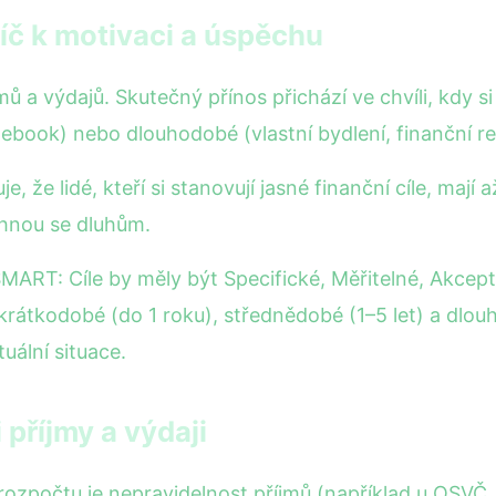
líč k motivaci a úspěchu
mů a výdajů. Skutečný přínos přichází ve chvíli, kdy si
ebook) nebo dlouhodobé (vlastní bydlení, finanční r
, že lidé, kteří si stanovují jasné finanční cíle, maj
yhnou se dluhům.
SMART: Cíle by měly být Specifické, Měřitelné, Akcept
rátkodobé (do 1 roku), střednědobé (1–5 let) a dlouho
tuální situace.
příjmy a výdaji
rozpočtu je nepravidelnost příjmů (například u OSVČ