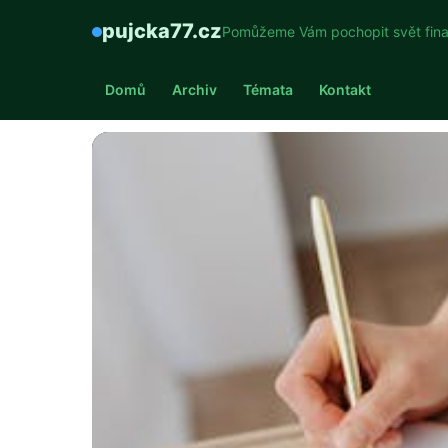
pujcka77.cz
Pomůžeme Vám pochopit svět fina
Domů
Archiv
Témata
Kontakt