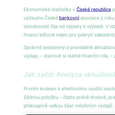
Ekonomické statistiky v
České republice
j
výzkumu České
bankovní
asociace z roku
domácností žije od výplaty k výplatě. V ob
financí klíčové nejen pro pokrytí základních
Správně sestavený a pravidelně aktualizov
výdaje, - stanovit si reálné finanční cíle, 
Jak začít: Analýza aktuálníc
Prvním krokem k efektivnímu využití osobn
žádnou položku – často právě drobné, pra
překvapivě velkou část měsíčních výdajů.