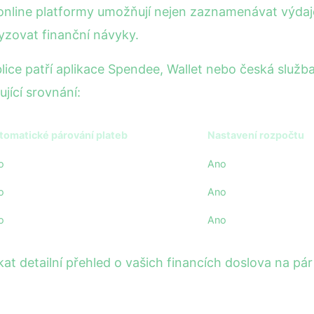
 online platformy umožňují nejen zaznamenávat výdaje
lyzovat finanční návyky.
blice patří aplikace Spendee, Wallet nebo česká služb
jící srovnání:
tomatické párování plateb
Nastavení rozpočtu
o
Ano
o
Ano
o
Ano
t detailní přehled o vašich financích doslova na pár 