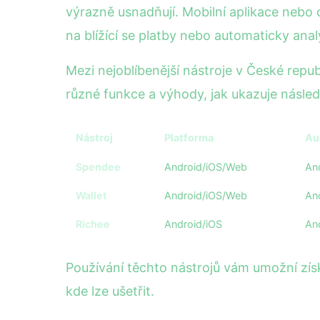
výrazně usnadňují. Mobilní aplikace nebo
na blížící se platby nebo automaticky ana
Mezi nejoblíbenější nástroje v České repu
různé funkce a výhody, jak ukazuje následu
Nástroj
Platforma
Au
Spendee
Android/iOS/Web
An
Wallet
Android/iOS/Web
An
Richee
Android/iOS
An
Používání těchto nástrojů vám umožní získa
kde lze ušetřit.