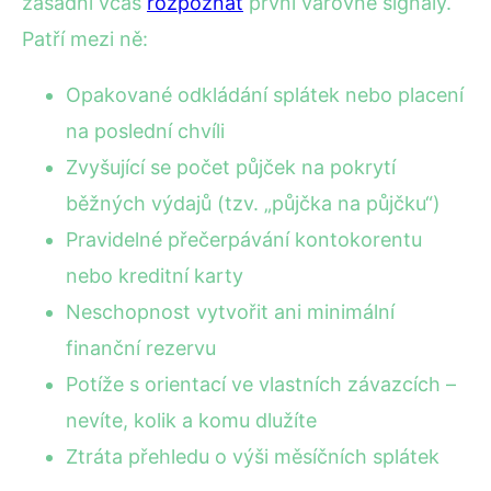
zásadní včas
rozpoznat
první varovné signály.
Patří mezi ně:
Opakované odkládání splátek nebo placení
na poslední chvíli
Zvyšující se počet půjček na pokrytí
běžných výdajů (tzv. „půjčka na půjčku“)
Pravidelné přečerpávání kontokorentu
nebo kreditní karty
Neschopnost vytvořit ani minimální
finanční rezervu
Potíže s orientací ve vlastních závazcích –
nevíte, kolik a komu dlužíte
Ztráta přehledu o výši měsíčních splátek