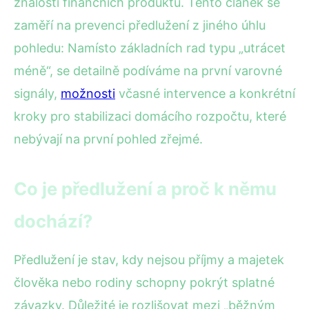
znalosti finančních produktů. Tento článek se
zaměří na prevenci předlužení z jiného úhlu
pohledu: Namísto základních rad typu „utrácet
méně“, se detailně podíváme na první varovné
signály,
možnosti
včasné intervence a konkrétní
kroky pro stabilizaci domácího rozpočtu, které
nebývají na první pohled zřejmé.
Co je předlužení a proč k němu
dochází?
Předlužení je stav, kdy nejsou příjmy a majetek
člověka nebo rodiny schopny pokrýt splatné
závazky. Důležité je rozlišovat mezi „běžným