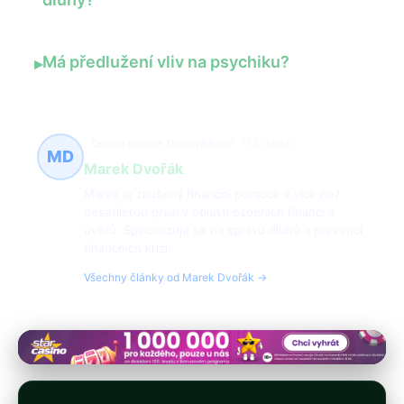
Má předlužení vliv na psychiku?
▸
Osobní finance, Dluhové řízení
154 článků
MD
Marek Dvořák
Marek je zkušený finanční poradce s více než
desetiletou praxí v oblasti osobních financí a
úvěrů. Specializuje se na správu dluhů a prevenci
finančních krizí.
Všechny články od Marek Dvořák →