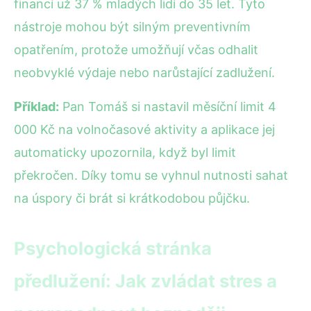
financí už 37 % mladých lidí do 35 let. Tyto
nástroje mohou být silným preventivním
opatřením, protože umožňují včas odhalit
neobvyklé výdaje nebo narůstající zadlužení.
Příklad:
Pan Tomáš si nastavil měsíční limit 4
000 Kč na volnočasové aktivity a aplikace jej
automaticky upozornila, když byl limit
překročen. Díky tomu se vyhnul nutnosti sahat
na úspory či brát si krátkodobou půjčku.
Psychologická stránka
předlužení: Jak zvládat stres a