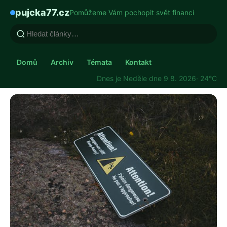
pujcka77.cz
Pomůžeme Vám pochopit svět financí
Domů
Archiv
Témata
Kontakt
Dnes je Neděle dne 9 8. 2026
· 24°C