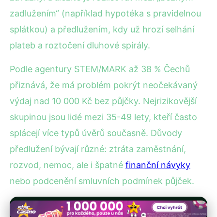
zadlužením“ (například hypotéka s pravidelnou
splátkou) a předlužením, kdy už hrozí selhání
plateb a roztočení dluhové spirály.
Podle agentury STEM/MARK až 38 % Čechů
přiznává, že má problém pokrýt neočekávaný
výdaj nad 10 000 Kč bez půjčky. Nejrizikovější
skupinou jsou lidé mezi 35-49 lety, kteří často
splácejí více typů úvěrů současně. Důvody
předlužení bývají různé: ztráta zaměstnání,
rozvod, nemoc, ale i špatné
finanční návyky
nebo podcenění smluvních podmínek půjček.