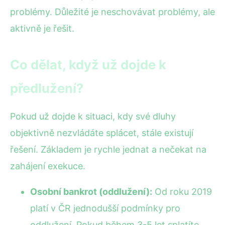
problémy. Důležité je neschovávat problémy, ale
aktivně je řešit.
Co dělat, když už dojde k
předlužení?
Pokud už dojde k situaci, kdy své dluhy
objektivně nezvládáte splácet, stále existují
řešení. Základem je rychle jednat a nečekat na
zahájení exekuce.
Osobní bankrot (oddlužení):
Od roku 2019
platí v ČR jednodušší podmínky pro
oddlužení. Pokud během 3-5 let splatíte