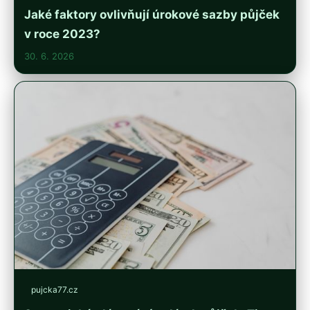
Jaké faktory ovlivňují úrokové sazby půjček
v roce 2023?
30. 6. 2026
pujcka77.cz