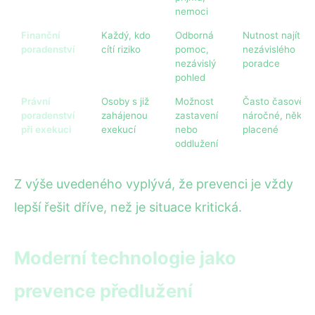
nemoci
Finanční
Každý, kdo
Odborná
Nutnost najít
poradenství
cítí riziko
pomoc,
nezávislého
nezávislý
poradce
pohled
Právní
Osoby s již
Možnost
Často časově
poradenství
zahájenou
zastavení
náročné, někdy
při exekuci
exekucí
nebo
placené
oddlužení
Z výše uvedeného vyplývá, že prevenci je vždy
lepší řešit dříve, než je situace kritická.
Moderní technologie jako
prevence předlužení