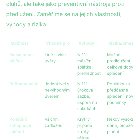
dluhů, ale také jako preventivní nástroje proti
předlužení. Zaměříme se na jejich vlastnosti,
výhody a rizika.
Možnost
Vhodné pro
Výhody
Rizika/omezen
Konsolidace
Lidé s více
Nižší
Možné
půjček
úvěry
měsíční
prodloužení
splátka,
celkové doby
přehlednost
splácení
Refinancování
Jednotlivci s
Nižší
Poplatky za
nevýhodným
úroková
předčasné
úvěrem
sazba,
splacení, nové
úspora na
podmínky
splátkách
Pojištění
Všichni
Krytí v
Někdy vysoká
schopnosti
zadlužení
případě
cena, omezené
splácet
ztráty
plnění
příjmu,