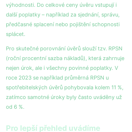
výhodnosti. Do celkové ceny úvěru vstupují i
další poplatky – například za sjednání, správu,
předčasné splacení nebo pojištění schopnosti
splácet.
Pro skutečné porovnání úvěrů slouží tzv. RPSN
(roční procentní sazba nákladů), která zahrnuje
nejen úrok, ale i všechny povinné poplatky. V
roce 2023 se například průměrná RPSN u
spotřebitelských úvěrů pohybovala kolem 11 %,
zatímco samotné úroky byly často uváděny už
od 6 %.
Pro lepší přehled uvádíme