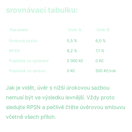
srovnávací tabulku:
Parametr
Úvěr A
Úvěr B
Úroková sazba
5,5 %
6,0 %
RPSN
8,2 %
7,1 %
Poplatek za sjednání
2 000 Kč
0 Kč
Poplatek za správu
0 Kč
500 Kč/rok
Jak je vidět, úvěr s nižší úrokovou sazbou
nemusí být ve výsledku levnější. Vždy proto
sledujte RPSN a pečlivě čtěte úvěrovou smlouvu
včetně všech příloh.