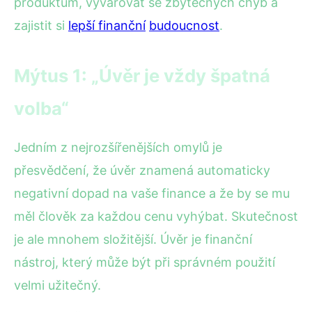
produktům, vyvarovat se zbytečných chyb a
zajistit si
lepší finanční
budoucnost
.
Mýtus 1: „Úvěr je vždy špatná
volba“
Jedním z nejrozšířenějších omylů je
přesvědčení, že úvěr znamená automaticky
negativní dopad na vaše finance a že by se mu
měl člověk za každou cenu vyhýbat. Skutečnost
je ale mnohem složitější. Úvěr je finanční
nástroj, který může být při správném použití
velmi užitečný.