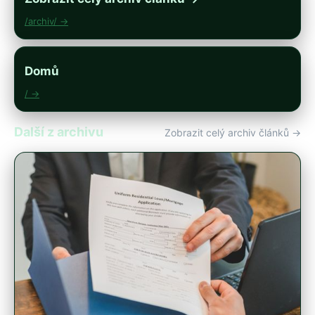
/archiv/ →
Domů
/ →
Další z archivu
Zobrazit celý archiv článků →