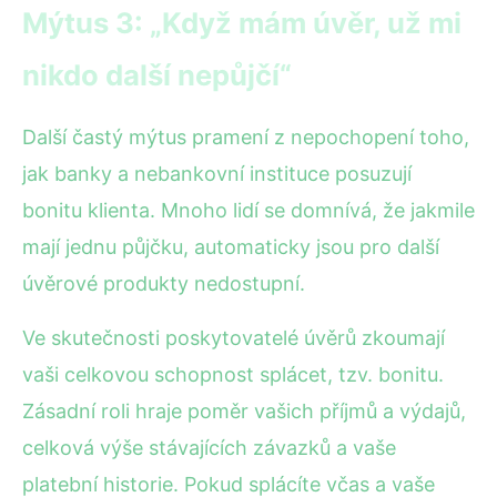
Mýtus 3: „Když mám úvěr, už mi
nikdo další nepůjčí“
Další častý mýtus pramení z nepochopení toho,
jak banky a nebankovní instituce posuzují
bonitu klienta. Mnoho lidí se domnívá, že jakmile
mají jednu půjčku, automaticky jsou pro další
úvěrové produkty nedostupní.
Ve skutečnosti poskytovatelé úvěrů zkoumají
vaši celkovou schopnost splácet, tzv. bonitu.
Zásadní roli hraje poměr vašich příjmů a výdajů,
celková výše stávajících závazků a vaše
platební historie. Pokud splácíte včas a vaše