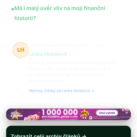
Má i malý úvěr vliv na moji finanční
▸
historii?
Finanční bezpečnost, Historie úvěrů
60 článků
LH
Lenka Holubová
Lenka je specialistka na finanční bezpečnost a
historii úvěrů, která varuje před podvody a
pomáhá orientovat se v komplikovaných
finančních situacích.
Všechny články od Lenka Holubová →
Zobrazit celý archiv článků →