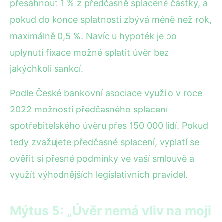
přesáhnout 1 % z předčasně splacené částky, a
pokud do konce splatnosti zbývá méně než rok,
maximálně 0,5 %. Navíc u hypoték je po
uplynutí fixace možné splatit úvěr bez
jakýchkoli sankcí.
Podle České bankovní asociace využilo v roce
2022 možnosti předčasného splacení
spotřebitelského úvěru přes 150 000 lidí. Pokud
tedy zvažujete předčasné splacení, vyplatí se
ověřit si přesné podmínky ve vaší smlouvě a
využít výhodnějších legislativních pravidel.
Mýtus 5: „Úvěr nemá vliv na moji