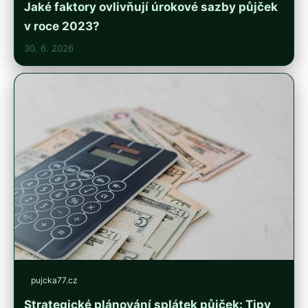
Jaké faktory ovlivňují úrokové sazby půjček
v roce 2023?
30. 6. 2026
pujcka77.cz
Strategické plánování splátek půjček: Tipy