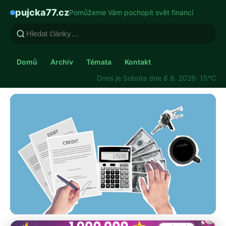
pujcka77.cz
Pomůžeme Vám pochopit svět financí
Domů
Archiv
Témata
Kontakt
Dnes je Sobota dne 8 8. 2026
· 15°C