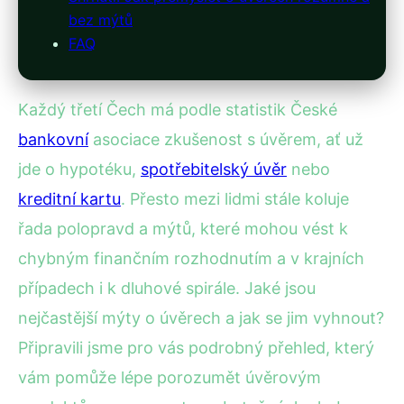
bez mýtů
FAQ
Každý třetí Čech má podle statistik České
bankovní
asociace zkušenost s úvěrem, ať už
jde o hypotéku,
spotřebitelský úvěr
nebo
kreditní kartu
. Přesto mezi lidmi stále koluje
řada polopravd a mýtů, které mohou vést k
chybným finančním rozhodnutím a v krajních
případech i k dluhové spirále. Jaké jsou
nejčastější mýty o úvěrech a jak se jim vyhnout?
Připravili jsme pro vás podrobný přehled, který
vám pomůže lépe porozumět úvěrovým