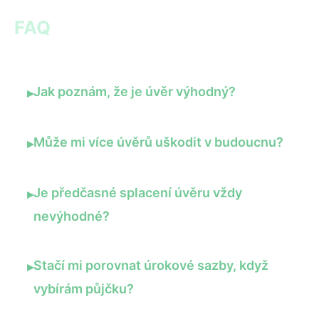
FAQ
Jak poznám, že je úvěr výhodný?
▸
Může mi více úvěrů uškodit v budoucnu?
▸
Je předčasné splacení úvěru vždy
▸
nevýhodné?
Stačí mi porovnat úrokové sazby, když
▸
vybírám půjčku?