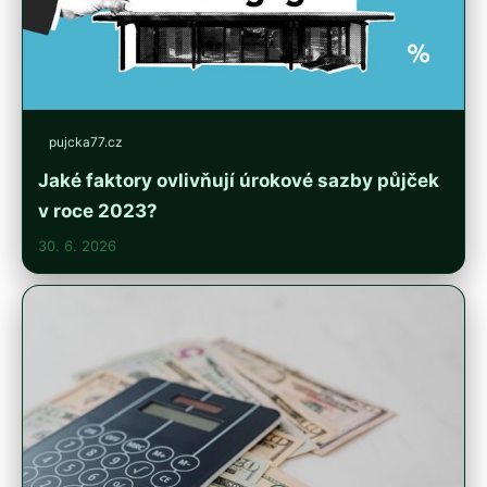
pujcka77.cz
Jaké faktory ovlivňují úrokové sazby půjček
v roce 2023?
30. 6. 2026