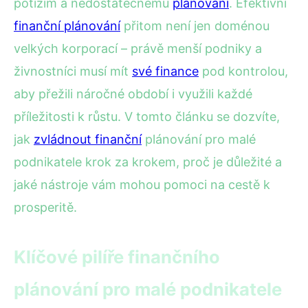
potížím a nedostatečnému
plánování
. Efektivní
finanční plánování
přitom není jen doménou
velkých korporací – právě menší podniky a
živnostníci musí mít
své finance
pod kontrolou,
aby přežili náročné období i využili každé
příležitosti k růstu. V tomto článku se dozvíte,
jak
zvládnout finanční
plánování pro malé
podnikatele krok za krokem, proč je důležité a
jaké nástroje vám mohou pomoci na cestě k
prosperitě.
Klíčové pilíře finančního
plánování pro malé podnikatele