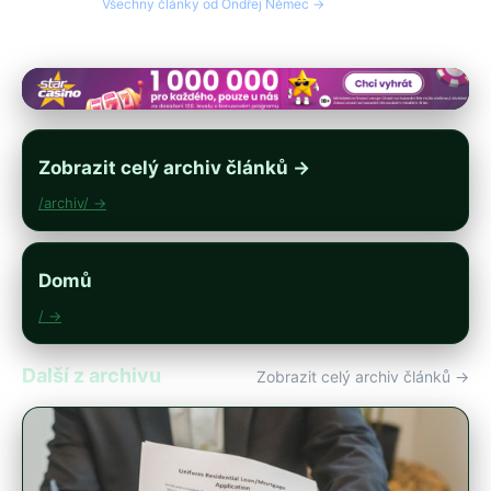
Všechny články od Ondřej Němec →
Zobrazit celý archiv článků →
/archiv/ →
Domů
/ →
Další z archivu
Zobrazit celý archiv článků →