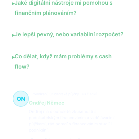
Jaké digitální nástroje mi pomohou s
▸
finančním plánováním?
Je lepší pevný, nebo variabilní rozpočet?
▸
Co dělat, když mám problémy s cash
▸
flow?
Podnikání, Studentské půjčky
48 článků
ON
Ondřej Němec
Ondřej má dlouholeté zkušenosti s
podnikatelským financováním a vzdělávacími
půjčkami, rád poradí s financováním studií i
podnikání.